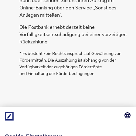
Bonn oder senden Sie uns Ihren Auftrag im
Online-Banking über den Service „Sonstiges
Anliegen mitteilen“.
Die Postbank erhebt derzeit keine
Vorfälligkeitsentschädigung bei einer vorzeitigen
Rückzahlung.
* Es besteht kein Rechtsanspruch auf Gewährung von
Fördermitteln. Die Auszahlung ist abhängig von der
Verfügbarkeit der zugehörigen Fördertöpfe
und Einhaltung der Förderbedingungen.
Darlehensgeber in der Deutsche Bank Gruppe:
Postbank – eine Niederlassung der Deutsche Bank AG,
Bundeskanzlerplatz 6, 53113 Bonn.