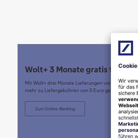
Wolt+ 3 Monate gratis testen
Mit Wolt+ drei Monate Lieferungen von Lieblingse
mehr zu Liefergebühren von 0 Euro genießen.
Zum Online-Banking