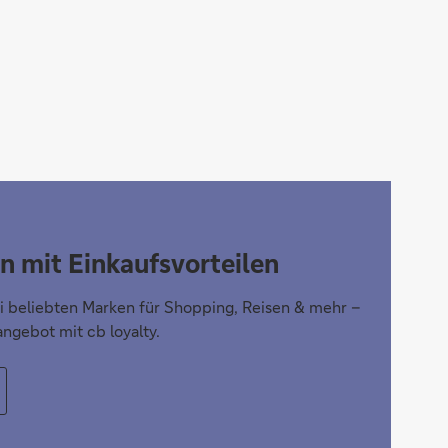
n mit Einkaufsvorteilen
ei beliebten Marken für Shopping, Reisen & mehr –
angebot mit cb loyalty.