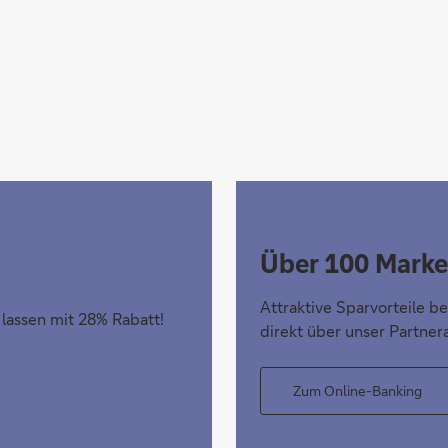
Über 100 Marke
Attraktive Sparvorteile b
 lassen mit 28% Rabatt!
direkt über unser Partner
Zum Online-Banking