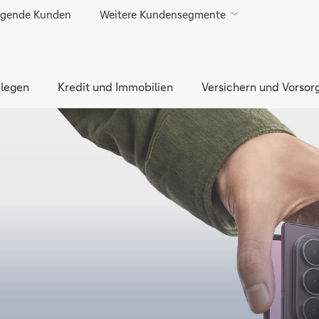
gende Kunden
Weitere Kundensegmente
Direkt zur Hauptnavigation (Enter drücken)
Direkt zur Suche (Enter drücken)
legen
Direkt zum Hauptinhalt (Enter drücken)
Kredit und Immobilien
Versichern und Vorsor