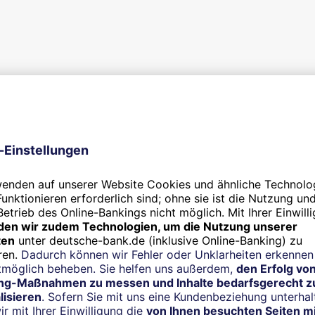
Jetzt auch in der neuen 
Gutscheinwelt 
ssen, Wocheneinkauf und
Bis zu 45 % Preisvorteil 
Partners cadooz.
Zum Online-Banking