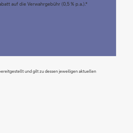
att auf die Verwahrgebühr (0,5 % p.a.).*
reitgestellt und gilt zu dessen jeweiligen aktuellen