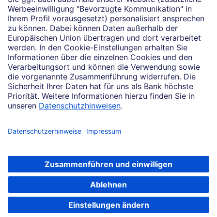
Impressum
Rechtliche Hinweise
Datenschutz
Cookie-Einstellungen
Konzern
Karriere
Newsletter
Soweit auf dieser Internetseite von der Deutschen Bank die Rede ist, bezieht
sich dies auf die Angebote der Deutsche Bank AG, Taunusanlage 12, 60325
Frankfurt am Main.
BestSign einrichten
© 2026 Deutsche Bank AG, Frankfurt am Main