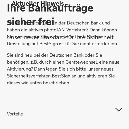
Aktueller Hinweis
Ihre Bankaufträge
sicher frei
Sie sind bereits Kund*in der Deutschen Bank und
haben ein aktives photoTAN-Verfahren? Dann können
Unser neuer Standard für Ihre Sicherheit
Sie dieses weiterhin wie gewohnt nutzen. Eine
Umstellung auf BestSign ist für Sie nicht erforderlich.
Sie sind neu bei der Deutschen Bank oder Sie
benötigen, z.B. durch einen Gerätewechsel, eine neue
Aktivierung? Dann legen Sie sich bitte unser neues
Sicherheitsverfahren BestSign an und aktivieren Sie
dieses wie unten beschrieben.
Vorteile