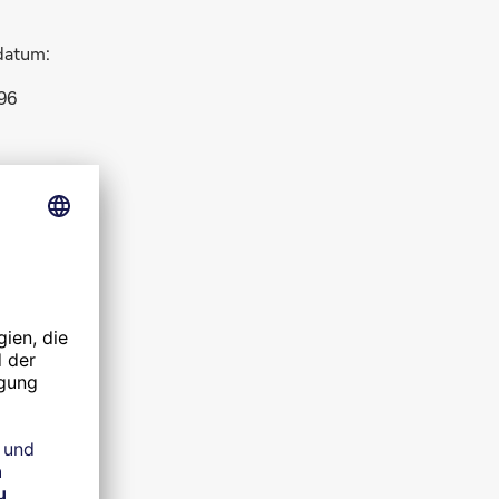
datum:
96