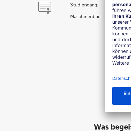
Studiengang:
Maschinenbau
W
Was begei