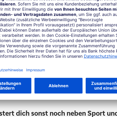
Sportlich
Michael 
Drei Fragen an Andreas
as war/ist dein (bisher) größter Erfol
Erster Platz bei der DM 2019.
stert dich sonst noch neben Sport un