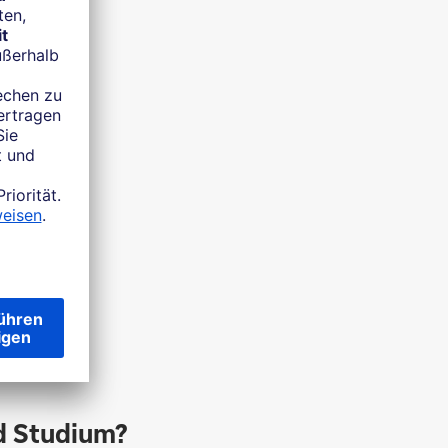
es Vorbild:
Phelps
g?
d Studium?