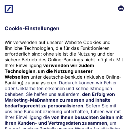
24/7-Kundenservice
(069) 910-100 00
Termin
Beratung vereinbaren