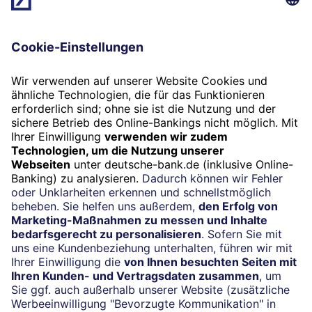
24/7-Kundenservice
(069) 910-100 00
Termin
Beratung vereinbaren