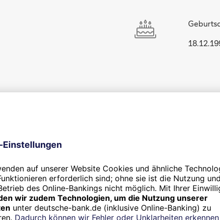
Geburts
18.12.19
Sportart:
 V.
Rudern