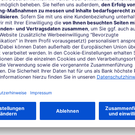
Wichtigs
meine Fa
Drei Fragen an Jonathan
Was gibt dir Kraft?
r Spaziergang mit dem Hund sein oder einfach gemeinsame Zeit