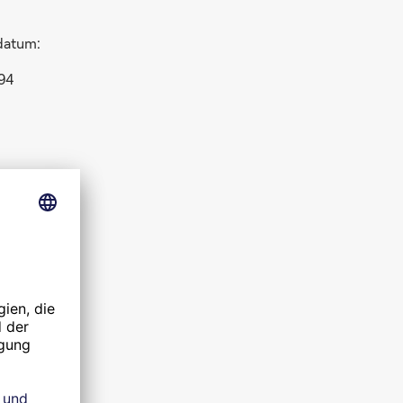
datum:
94