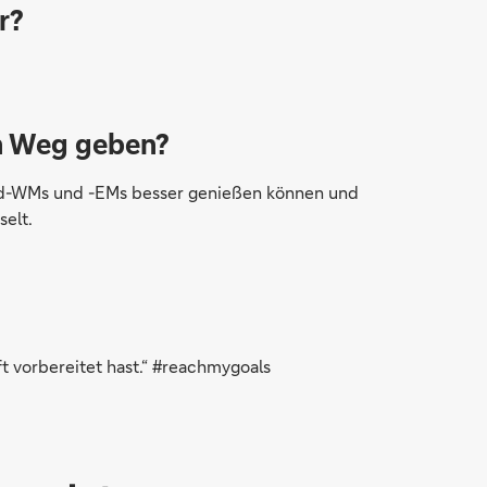
r?
en Weg geben?
gend-WMs und -EMs besser genießen können und
elt.
t vorbereitet hast.“ #reachmygoals