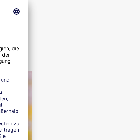
es Vorbild:
illiams