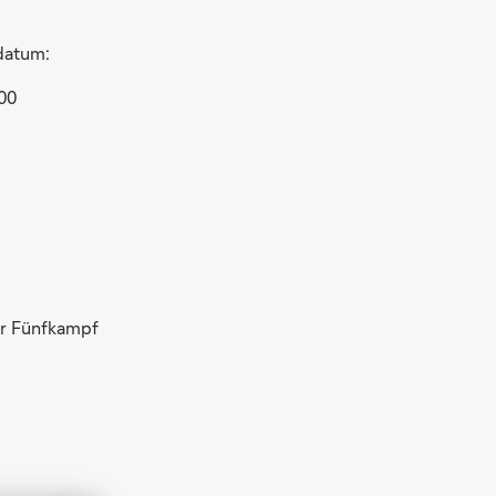
datum:
00
r Fünfkampf