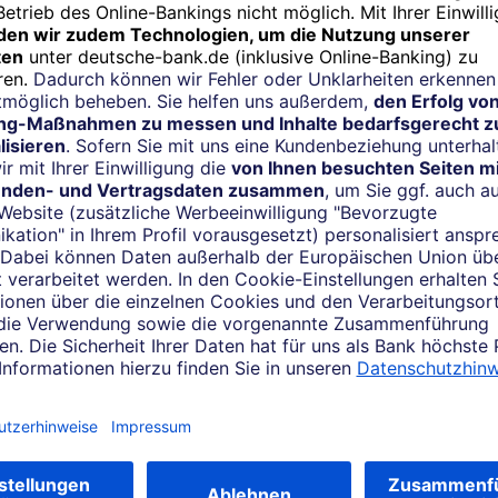
nternational Students
Email