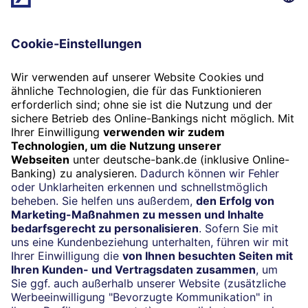
E-Mail
Beratung vereinbaren
Unsere Anschrift
Deutsche Bank AG
Quartier Zukunft
Friedrichstr. 181
10117 Berlin
Mo - Fr 10:00 - 18:00 Uhr
Wichtiger Hinweis:
Unsere Samstagsöffnung startet wieder am 5.
September 2026.