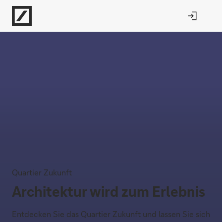
Direkt zur Hauptnavigation (Enter drücken)
Direkt zur Suche (Enter drücken)
Direkt zum Hauptinhalt (Enter drücken)
Quartier Zukunft
Architektur wird zum Erlebnis
Entdecken Sie das Quartier Zukunft und lassen Sie sich