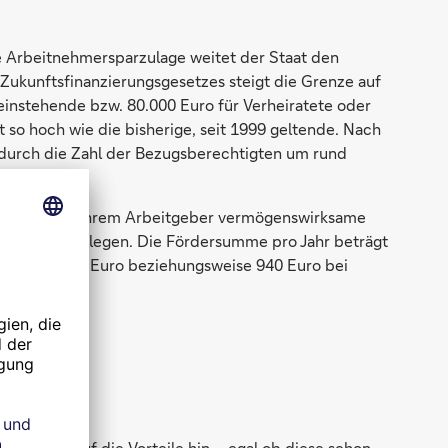
 Arbeitnehmersparzulage weitet der Staat den
Zukunftsfinanzierungsgesetzes steigt die Grenze auf
einstehende bzw. 80.000 Euro für Verheiratete oder
t so hoch wie die bisherige, seit 1999 geltende. Nach
adurch die Zahl der Bezugsberechtigten um rund
ten, die von ihrem Arbeitgeber vermögenswirksame
parvertrag anlegen. Die Fördersumme pro Jahr beträgt
wert von 470 Euro beziehungsweise 940 Euro bei
en gern auf die Vorteile hin – egal ob diese schon