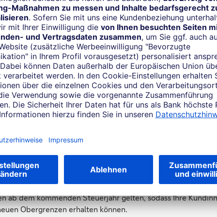
ind. Zum Beispiel:
Kundinnen und Kunden sowie für Unentschlossene, die Kapital
n Top-Sollzins ab 1 Prozent nominal p. a. für den zukünftige
 wie die eigene Immobilie oder Modernisierungsvorhaben ab 5
uswahl von Sollzins und Tilgungsrate innerhalb des vorgegeb
 Kunden:
nsjahr noch nicht beendet hat, kann nach sieben Jahren Laufz
 die Zulagen werden den jungen Menschen also zweckungebu
ndbonus (0,6 Prozent der Bausparsumme) für den ersten Bau
ngen ab dem kommenden Steuerjahr gelten, sodass Ihre Kundi
 neuen Obergrenzen erhalten können.