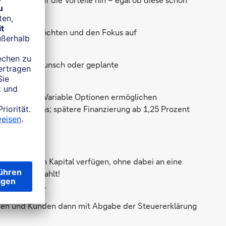
 ansammeln möchten und den Fokus auf
n Immobilienwunsch oder geplante
0.000 Euro. Variable Optionen ermöglichen
enen Rahmens; spätere Finanzierung ab 1,25 Prozent
eit über sein Kapital verfügen, ohne dabei an eine
nden ausgezahlt!
sparvertrag.
nnen und Kunden dann mit Abgabe der Steuererklärung