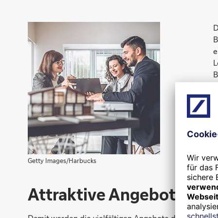
D
B
e
L
B
s
D
L
n
V
Getty Images/Harbucks
Attraktive Angebote
Damit werden die vielfältigen Angebote der BHW Bausp