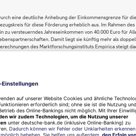
urch eine deutliche Anhebung der Einkommensgrenze für die
ezugskreis für diese Förderung erheblich aus. Im Rahmen des 
in zu versteuerndes Jahreseinkommen von 40.000 Euro für All
ebenspartnerschaften. Damit liegt sie künftig mehr als doppel
erechnungen des Marktforschungsinstituts Empirica steigt d
echs auf etwa 14 Millionen.
ie Arbeitnehmersparzulage stärkt das Kapital von Beschäftig
eistungen (VL) erhalten und diese zum Beispiel in einem Baus
eun Prozent der so verwendeten Mittel bis zu einem Maximal
erheirateten oder Lebenspartnerschaften.
arkasse noch attraktiver. Weisen Sie Ihre Kundinnen und Kund