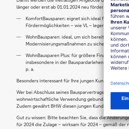
länger oder erst ab 01.01.2024 neu förderberechtigt s
KomfortBausparen: eignet sich ideal für junge 
Fördermöglichkeiten – wie VL – legen.
WohnBausparen: ideal, um sich bereits heute eine
Modernisierungsmaßnahmen zu sichern.
WohnBausparen Plus: für größere Finanzierungen
insbesondere in der Bauspardarlehensphase die A
p. a.
Besonders interessant für Ihre jungen Kundinnen und
Wer bei Abschluss seines Bausparvertrags das 25. Lebe
wohnwirtschaftliche Verwendung gebunden zu sein –
Zudem gewährt BHW diesen jungen Kunden einen Juge
Gut zu wissen: Bitte beachten Sie, dass die Änderu
für 2024 die Zulage – wirksam für 2024 – gemäß der