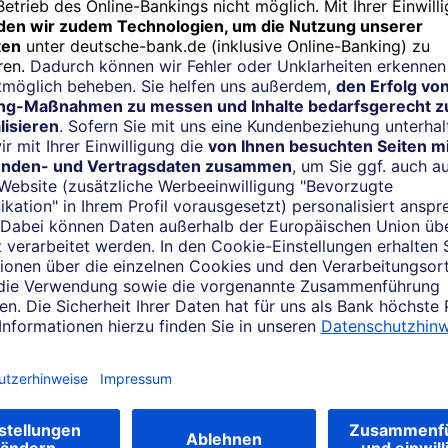
ieder, die ohne vorherige Ankündigung geändert werden können.
 kein verlässlicher Indikator für die künftige Wertentwicklung.
feranten und Dateneigentümer. Alle Rechte vorbehalten. Eine Weiterga
en und Dateneigentümer übernehmen weder Haftung noch Garantie. Vorli
Gewähr. Bitte beachten Sie den Haftungsausschluss unter:
https://ww