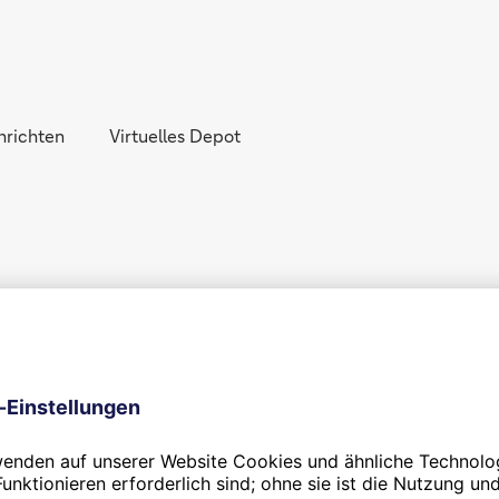
Direkt zur Hauptnavigation (Enter drücken)
Direkt zur Suche (Enter drücken)
hrichten
Direkt zum Hauptinhalt (Enter drücken)
Virtuelles Depot
lageberatung dar. Die Angaben sind insbesondere keine auf die individu
 mindestens jedoch um 15 Minuten. Je nach Abonnement der Nutzer/innen
wird nicht übernommen.
urse und/oder Bewertungen anzuzeigen und kann die Anzeige jederzeit o