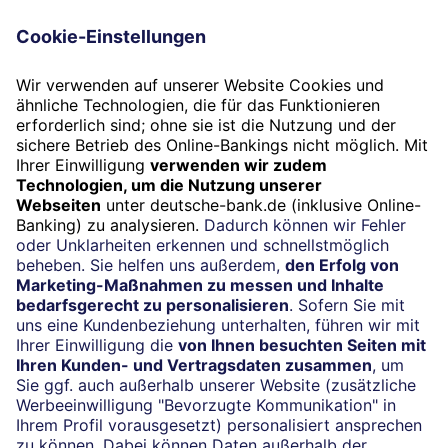
vorbehalten. Eine Weitergabe der Daten und andere Inhalte und
ihre Verwendung durch Dritte ist untersagt. Communify und
seine Datenlieferanten und Dateneigentümer übernehmen
weder Haftung noch Garantie. Vorliegender Inhalt und
Haftungsausschluss kann jederzeit ohne vorherige Ankündigung
geändert werden.
Datenquelle: FWW Fundservices GmbH.Alle Angaben ohne
Gewähr. Bitte beachten Sie den Haftungsausschluss
unter:
https://www.fww.de/disclaimer
Weitere Eigentumsrechte an Inhalten