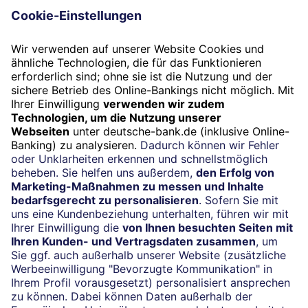
vorbehalten. Eine Weitergabe der Daten und andere Inhalte und
ihre Verwendung durch Dritte ist untersagt. Communify und
seine Datenlieferanten und Dateneigentümer übernehmen
weder Haftung noch Garantie. Vorliegender Inhalt und
Haftungsausschluss kann jederzeit ohne vorherige Ankündigung
geändert werden.
Datenquelle: FWW Fundservices GmbH.Alle Angaben ohne
Gewähr. Bitte beachten Sie den Haftungsausschluss
unter:
https://www.fww.de/disclaimer
Weitere Eigentumsrechte an Inhalten