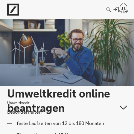
Direkt zur Hauptnavigation (Enter drücken)
Kontakt
Filiale
Direkt zur Suche (Enter drücken)
Direkt zum Hauptinhalt (Enter drücken)
Umweltkredit online
Umweltkredit
beantragen
Besonderheiten
feste Laufzeiten von 12 bis 180 Monaten