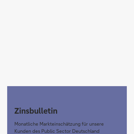
Studie lesen
Stromverteilnetze
Zinsbulletin
Monatliche Markteinschätzung für unsere
Kunden des Public Sector Deutschland