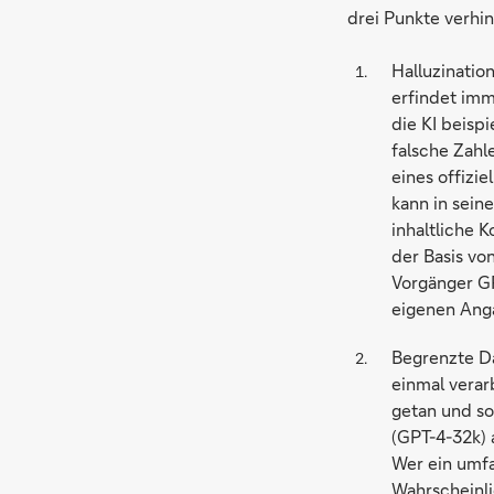
drei Punkte verhin
Halluzinatio
erfindet imm
die KI beisp
falsche Zahl
eines offizi
kann in seine
inhaltliche K
der Basis vo
Vorgänger GP
eigenen Anga
Begrenzte Da
einmal verar
getan und so
(GPT-4-32k) 
Wer ein umf
Wahrscheinli