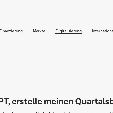
Direkt zur Hauptnavigation (Enter drücken)
Direkt zur Suche (Enter drücken)
Finanzierung
Direkt zum Hauptinhalt (Enter drücken)
Märkte
Digitalisierung
Internationa
T, erstelle meinen Quartalsb