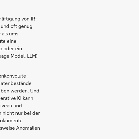
häftigung von IR-
 und oft genug
 als ums
ute eine
c oder ein
uage Model, LLM)
lenkonvolute
 Datenbestände
ieben werden. Und
erative KI kann
niveau und
nicht nur bei der
 Dokumente
elsweise Anomalien