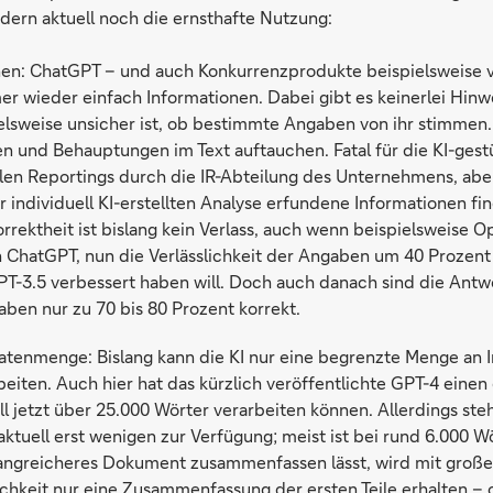
dern aktuell noch die ernsthafte Nutzung:
nen: ChatGPT – und auch Konkurrenzprodukte beispielsweise 
er wieder einfach Informationen. Dabei gibt es keinerlei Hinwe
ielsweise unsicher ist, ob bestimmte Angaben von ihr stimmen.
en und Behauptungen im Text auftauchen. Fatal für die KI-gest
ellen Reportings durch die IR-Abteilung des Unternehmens, abe
r individuell KI-erstellten Analyse erfundene Informationen fi
orrektheit ist bislang kein Verlass, auch wenn beispielsweise 
n ChatGPT, nun die Verlässlichkeit der Angaben um 40 Proze
T-3.5 verbessert haben will. Doch auch danach sind die Antw
ben nur zu 70 bis 80 Prozent korrekt.
tenmenge: Bislang kann die KI nur eine begrenzte Menge an 
beiten. Auch hier hat das kürzlich veröffentlichte GPT-4 eine
ll jetzt über 25.000 Wörter verarbeiten können. Allerdings ste
aktuell erst wenigen zur Verfügung; meist ist bei rund 6.000 W
angreicheres Dokument zusammenfassen lässt, wird mit große
chkeit nur eine Zusammenfassung der ersten Teile erhalten –