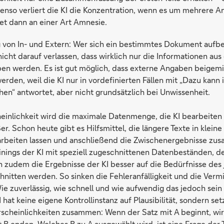
enso verliert die KI die Konzentration, wenn es um mehrere 
det dann an einer Art Amnesie.
von In- und Extern: Wer sich ein bestimmtes Dokument aufber
 nicht darauf verlassen, dass wirklich nur die Informationen 
n werden. Es ist gut möglich, dass externe Angaben beigemi
werden, weil die KI nur in vordefinierten Fällen mit „Dazu kann 
n“ antwortet, aber nicht grundsätzlich bei Unwissenheit.
einlichkeit wird die maximale Datenmenge, die KI bearbeiten 
r. Schon heute gibt es Hilfsmittel, die längere Texte in kleine
earbeiten lassen und anschließend die Zwischenergebnisse z
ainings der KI mit speziell zugeschnittenen Datenbeständen,
n zudem die Ergebnisse der KI besser auf die Bedürfnisse des 
nitten werden. So sinken die Fehleranfälligkeit und die Verm
e zuverlässig, wie schnell und wie aufwendig das jedoch sein w
 hat keine eigene Kontrollinstanz auf Plausibilität, sondern set
scheinlichkeiten zusammen: Wenn der Satz mit A beginnt, wir
 B enden. Welches B zu A ausgewählt wird, ist eine Frage der 