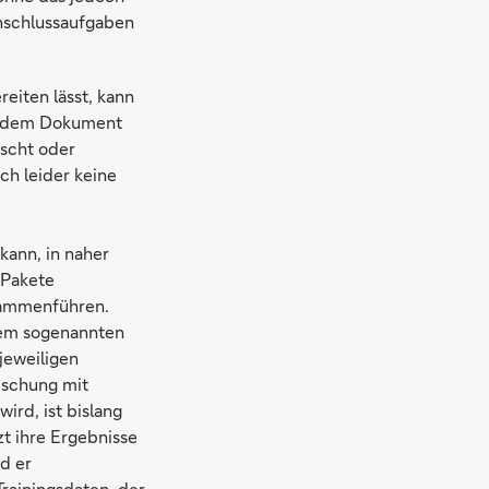
Anschlussaufgaben
eiten lässt, kann
aus dem Dokument
scht oder
ich leider keine
kann, in naher
 Pakete
usammenführen.
 dem sogenannten
jeweiligen
ischung mit
ird, ist bislang
zt ihre Ergebnisse
d er
Trainingsdaten, der