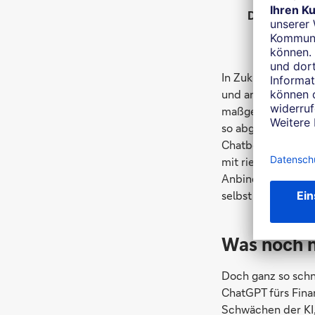
Die KI erlau
In Zukunft werden
und andere Intere
maßgeschneidert a
so abgebildet wer
Chatbots sind scho
mit riesigen Date
Anbindung an Chat
selbst zu erstelle
Was noch n
Doch ganz so schne
ChatGPT fürs Fina
Schwächen der KI, 