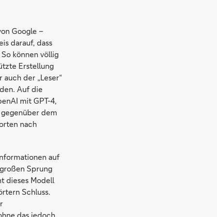
von Google –
is darauf, dass
 So können völlig
ützte Erstellung
r auch der „Leser“
nden. Auf die
OpenAI mit GPT-4,
nt gegenüber dem
orten nach
Informationen auf
n großen Sprung
ht dieses Modell
örtern Schluss.
r
 ohne das jedoch