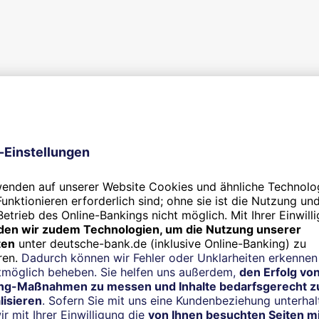
 andere
n.