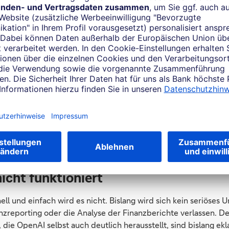
bt auf den Leser maßgeschneiderte Analysen, kann neue Que
aufzeigen.
 Unternehmen ihren „Investor Relations IR-Chatbot“ haben, m
ssierte alle Informationen des Unternehmens durchsuchen und
ufbereiten lassen können. Ganz neue Querverweise und Korr
den, die mit den bisherigen klassischen Suchalgorithmen nich
n länger möglich, doch waren sie bislang extrem limitiert. Die
nmengen trainiert worden und entsprechend sehr viel mächtig
GPT per Schnittstelle ist deutlich günstiger, als ein komple
n. Die Kosteneinsparungen auf allen Seiten dürften enorm sein.
icht funktioniert
ll und einfach wird es nicht. Bislang wird sich kein seriöses
nzreporting oder die Analyse der Finanzberichte verlassen. D
die OpenAI selbst auch deutlich herausstellt, sind bislang ekl