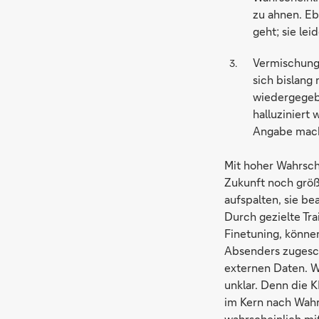
zu ahnen. Eb
geht; sie lei
Vermischung 
sich bislang
wiedergegebe
halluziniert 
Angabe mache
Mit hoher Wahrsch
Zukunft noch größe
aufspalten, sie b
Durch gezielte Tr
Finetuning, könne
Absenders zugesch
externen Daten. Wi
unklar. Denn die KI
im Kern nach Wahr
wahrscheinlich mit