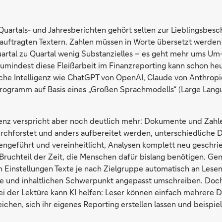
Quartals- und Jahresberichten gehört selten zur Lieblingsbesc
auftragten Textern. Zahlen müssen in Worte übersetzt werden
uartal zu Quartal wenig Substanzielles – es geht mehr ums Um-
umindest diese Fleißarbeit im Finanzreporting kann schon he
iche Intelligenz wie ChatGPT von OpenAI, Claude von Anthropi
rogramm auf Basis eines „Großen Sprachmodells“ (Large Lang
igenz verspricht aber noch deutlich mehr: Dokumente und Zah
rchforstet und anders aufbereitet werden, unterschiedliche
engeführt und vereinheitlicht, Analysen komplett neu geschr
 Bruchteil der Zeit, die Menschen dafür bislang benötigen. Gen
 Einstellungen Texte je nach Zielgruppe automatisch an Lese
e und inhaltlichen Schwerpunkt angepasst umschreiben. Doch 
bei der Lektüre kann KI helfen: Leser können einfach mehrere
ichen, sich ihr eigenes Reporting erstellen lassen und beispi