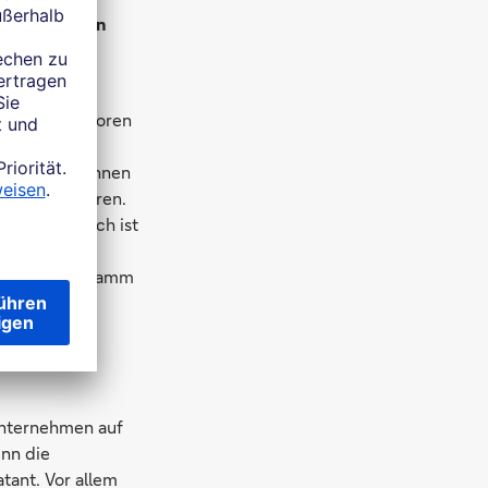
rverbindungen
it dem Investoren
 sich
elationen können
t möglich waren.
 LLM-KI jedoch ist
er. Und die
xes Chat-Programm
 Unternehmen auf
enn die
atant. Vor allem