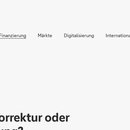
Direkt zur Hauptnavigation (Enter drücken)
Direkt zur Suche (Enter drücken)
Finanzierung
Direkt zum Hauptinhalt (Enter drücken)
Märkte
Digitalisierung
Internationa
orrektur oder