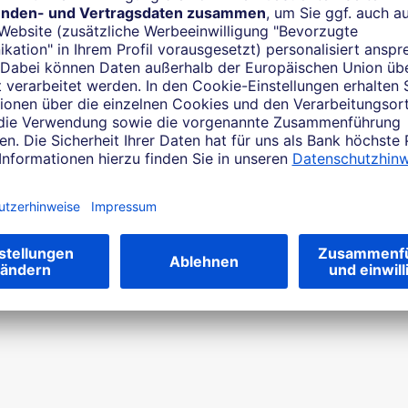
Der Leverage: mehr Schulden für meh
inanzinvestoren wissen genau: Fremdkapital ist ein wunderbar
unktioniert das stets reibungslos. Sollte auch der Mittelstand