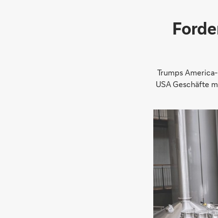
For­de
Trumps America-F
USA Geschäfte mac