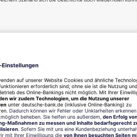
Wertsteigerung? Von wegen!
Das ist eine Geldanlage“, so rechtfertigen Menschen gern hoh
lappt das – oft aber auch nicht. [
mehr...
]