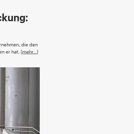
eckung:
ernehmen, die den
n er hat. [
mehr...
]