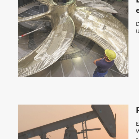
D
U
E
W
w