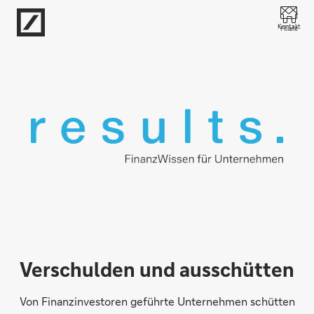
Direkt zur Hauptnavigation (Enter drücken)
Kontakt
Filiale
Direkt zur Suche (Enter drücken)
Direkt zum Hauptinhalt (Enter drücken)
Verschulden und ausschütten
Von Finanzinvestoren geführte Unternehmen schütten