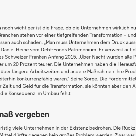
h noch wichtiger ist die Frage, ob die Unternehmen wirklich n
Branchen stehen vor einer tiefgreifenden Transformation – und
kissen auch schaden. „Man muss Unternehmen dem Druck ausse
t Daniel Heine vom Debt-Fonds Patrimonium. Er verweist auf d
s Schweizer Franken Anfang 2015. „Über Nacht wurden alle P
er um 20 Prozent teurer. Die Unternehmen haben die Heraus
er längere Arbeitszeiten und andere Maßnahmen ihre Produk
eiterhin konkurrenzfähig waren.“ Seine Sorge: Die Fördermitt
Zeit und Geld für die Transformation, sie könnten aber den
 die Konsequenz im Umbau fehlt.
maß vergeben
fristig viele Unternehmen in der Existenz bedrohen. Die Rückz
Mittel dürfte dagegen kein großes Problem werden. Zwar war 