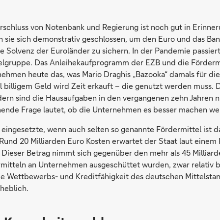
rschluss von Notenbank und Regierung ist noch gut in Erinner
en sie sich demonstrativ geschlossen, um den Euro und das Ba
ie Solvenz der Euroländer zu sichern. In der Pandemie passier
ielgruppe. Das Anleihekaufprogramm der EZB und die Förderm
rnehmen heute das, was Mario Draghis „Bazooka“ damals für di
l billigem Geld wird Zeit erkauft – die genutzt werden muss. D
ern sind die Hausaufgaben in den vergangenen zehn Jahren 
ende Frage lautet, ob die Unternehmen es besser machen we
 eingesetzte, wenn auch selten so genannte Fördermittel ist d
Rund 20 Milliarden Euro Kosten erwartet der Staat laut einem 
. Dieser Betrag nimmt sich gegenüber den mehr als 45 Milliard
mitteln an Unternehmen ausgeschüttet wurden, zwar relativ 
ie Wettbewerbs- und Kreditfähigkeit des deutschen Mittelstan
heblich.