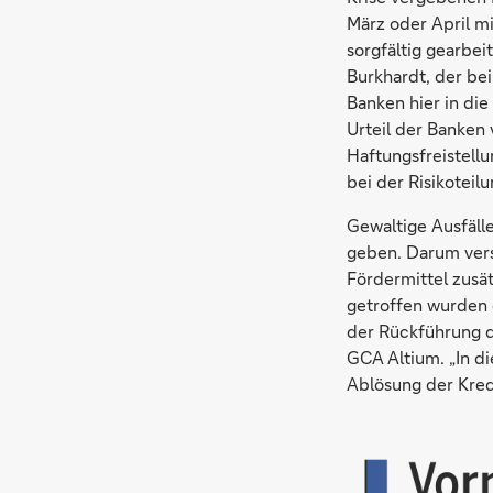
März oder April m
sorgfältig gearbei
Burkhardt, der be
Banken hier in di
Urteil der Banken 
Haftungsfreistell
bei der Risikotei
Gewaltige Ausfälle
geben. Darum vers
Fördermittel zusä
getroffen wurden 
der Rückführung d
GCA Altium. „In d
Ablösung der Kred