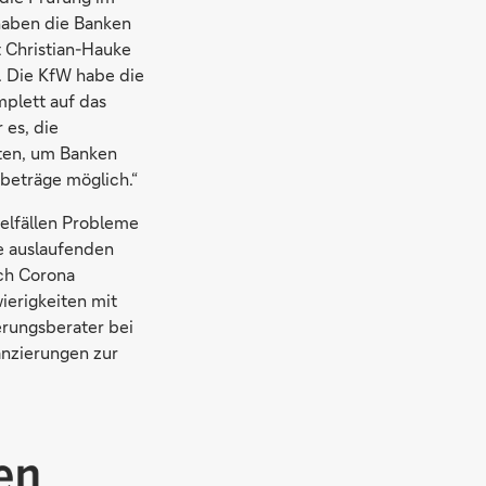
 haben die Banken
t Christian-Hauke
. Die KfW habe die
plett auf das
 es, die
iten, um Banken
beträge möglich.“
zelfällen Probleme
e auslaufenden
rch Corona
ierigkeiten mit
erungsberater bei
anzierungen zur