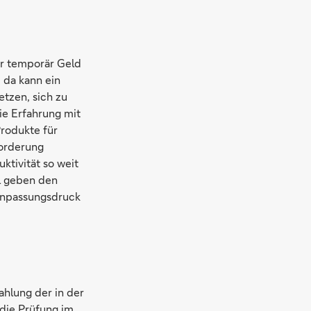
ur temporär Geld
 da kann ein
tzen, sich zu
ie Erfahrung mit
rodukte für
forderung
tivität so weit
el geben den
 Anpassungsdruck
ahlung der in der
die Prüfung im