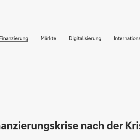
Direkt zur Hauptnavigation (Enter drücken)
Direkt zur Suche (Enter drücken)
Finanzierung
Direkt zum Hauptinhalt (Enter drücken)
Märkte
Digitalisierung
Internationa
nanzierungskrise nach der Kri