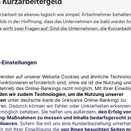
 Kurzarbeitergeld
rzarbeit ist ebenso logisch wie simpel: Arbeitnehmer behalte
n Job in der Hoffnung, dass das Unternehmen sie bald wieder b
s wirft zwei Fragen auf: Sind die Unternehmen, die Kurzarbeit
ur einer temporären Krise ausgesetzt? Und wird mit dem Syste
mt, der eigentlich flexibel sein müsste?
 zuerst. Natürlich werden sich einige Unternehmen wieder au
holen. Aber viele auch nicht. Gleichzeitig suchen selbst in d
nehmen mit einem funktionstüchtigen Geschäftsmodell hände
r sie ist es viel schwieriger, aus wenig wechselwilligen Kurzarb
Millionen) zu rekrutieren als aus Arbeitslosen (im selben Monat 
h geht die Rechnung nur auf, wenn die Kurzarbeiter nicht dort
 effizientesten arbeiten (das mag qua Erfahrung an der alten 
 sie den größten Mehrwert schöpfen (das könnte in einem an
it, dass durch die Krise zahlreiche Unternehmen so weit im R