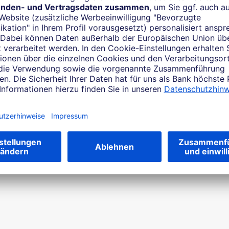
dass sie nicht mehr ‚bankable‘ sind.“
Dr. Daniel Heine, Managing Director bei Patrimonium
 andere
n.