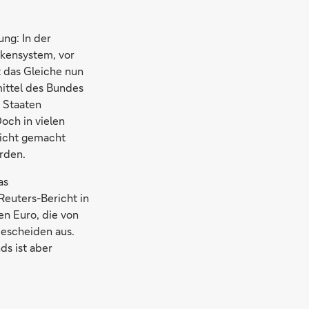
ung: In der
nkensystem, vor
t das Gleiche nun
ittel des Bundes
e Staaten
och in vielen
nicht gemacht
rden.
as
Reuters-Bericht in
en Euro, die von
bescheiden aus.
ds ist aber