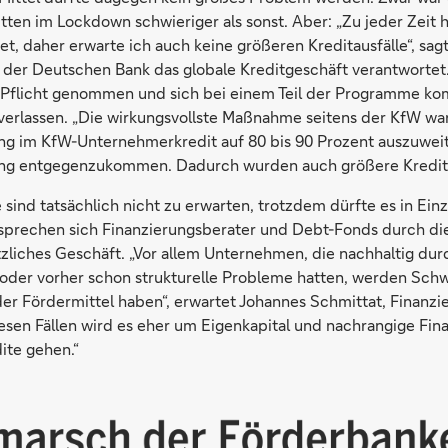
itten im Lockdown schwieriger als sonst. Aber: „Zu jeder Zeit
tet, daher erwarte ich auch keine größeren Kreditausfälle“, sag
i der Deutschen Bank das globale Kreditgeschäft verantwortet
e Pflicht genommen und sich bei einem Teil der Programme kom
verlassen. „Die wirkungsvollste Maßnahme seitens der KfW war
ung im KfW-Unternehmerkredit auf 80 bis 90 Prozent auszuwe
lung entgegenzukommen. Dadurch wurden auch größere Kredit
 sind tatsächlich nicht zu erwarten, trotzdem dürfte es in Ein
prechen sich Finanzierungsberater und Debt-Fonds durch di
tzliches Geschäft. „Vor allem Unternehmen, die nachhaltig du
oder vorher schon strukturelle Probleme hatten, werden Schw
er Fördermittel haben“, erwartet Johannes Schmittat, Finanzi
iesen Fällen wird es eher um Eigenkapital und nachrangige Fin
ite gehen.“