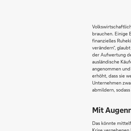
Volkswirtschaftlic
brauchen. Einige 
finanzielles Ruhe
verändern“, glaub
der Aufwertung de
ausländische Käuf
angenommen und üb
erhöht, dass sie w
Unternehmen zwar 
abmildern, sodass
Mit Augen
Das könnte mittel
Krise vergebenen 