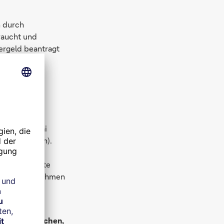
n durch
raucht und
ergeld beantragt
m nicht ein
f das
er Pandemie
ringend nach
eitern (im Mai
2,8 Millionen).
 eingesetzt
Wirkungsstätte
deren Unternehmen
ating abrutschen,