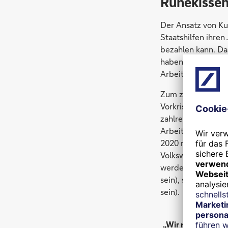
Ruhekissen
Der Ansatz von Ku
Staatshilfen ihre
bezahlen kann. Da
haben, wirklich n
Arbeitsmarkt geläh
Zum zweiten Punkt
Vorkrisenniveau er
zahlreiche Unter
Arbeitskräften. Fü
2020 mehr als 5,9 
Volkswirtschaftlic
werden, wo sie am
sein), sondern wo
sein).
„Wir rechnen dam