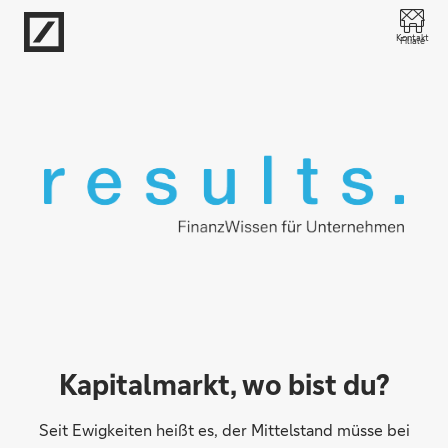
Direkt zur Hauptnavigation (Enter drücken)
Kontakt
Filiale
Direkt zur Suche (Enter drücken)
Direkt zum Hauptinhalt (Enter drücken)
Kapitalmarkt, wo bist du?
Seit Ewigkeiten heißt es, der Mittelstand müsse bei