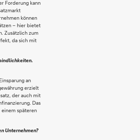
der Forderung kann
bsatzmarkt
ternehmen können
tzen – hier bietet
n. Zusätzlich zum
ekt, da sich mit
bindlichkeiten.
Einsparung an
gewährung erzielt
satz, der auch mit
nfinanzierung. Das
u einem späteren
 den Unternehmen?