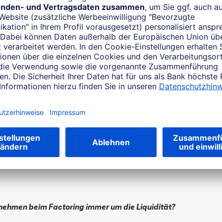
ng hat sich zu einem integralen Bestandteil der Unternehmensf
viele bonitätsstarke Unternehmen nutzen dieses Instrument: 2
ng-Verband Forderungen im Wert von 384,4 Milliarden Euro v
ozent des Bruttoinlandsprodukts – da kann man wohl kaum meh
a allerdings ein großer Teil über das sogenannte stille Factor
 Forderungsverkauf nicht offengelegt wird, ist die Wahrnehmu
ständler Indien als Absatzmarkt erschließen möchte, steht er
 Deutsche Unternehmen können die Kundenrisiken, das Zahl
das Währungsrisiko schwer abschätzen.“
nehmen beim Factoring immer um die Liquidität?