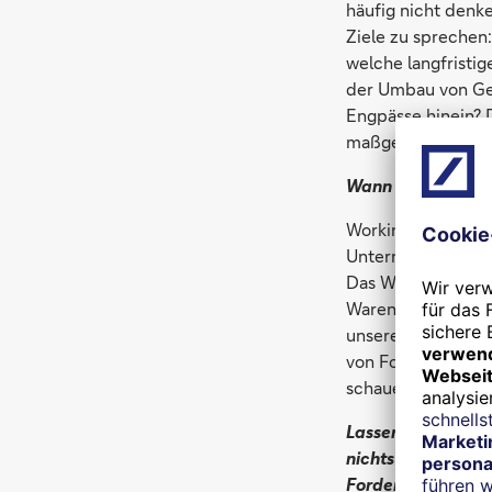
häufig nicht denke
Ziele zu sprechen:
welche langfristi
der Umbau von Ges
Engpässe hinein? D
maßgeschneiderte
Wann bietet Ihr I
Working-Capital-F
Unternehmen als a
Das Wachstum kann
Waren in der Rege
unsere Finanzieru
von Forderungen ni
schauen, sondern 
Lassen Sie uns ei
nichts anderes al
Forderungen verkau