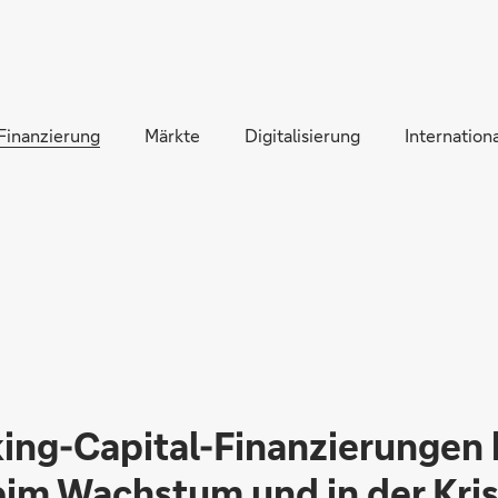
Direkt zur Hauptnavigation (Enter drücken)
Direkt zur Suche (Enter drücken)
Finanzierung
Direkt zum Hauptinhalt (Enter drücken)
Märkte
Digitalisierung
Internationa
ing-Capital-Finanzierungen 
im Wachstum und in der Kri