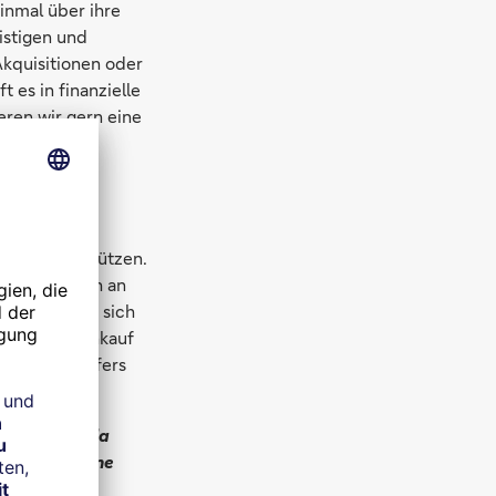
einmal über ihre
istigen und
Akquisitionen oder
es in finanzielle
eren wir gern eine
hsende
t zu unterstützen.
ngen als auch an
ts beziehen sich
l wir beim Ankauf
erungsverkäufers
tet.
verkauf ist ja
age: Wer seine
ei?