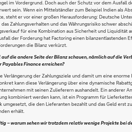
Regel im Vordergrund. Doch auch der Schutz vor dem Ausfall 
rwert sein. Wenn ein Mittelständler zum Beispiel Indien als A
e, steht er vor einer großen Herausforderung: Deutsche Un
, das Zahlungsverhalten und das Währungsrisiko schwer abschä
sverkauf für eine Kombination aus Sicherheit und Liquidität a
fall der Forderung hat Factoring einen bilanzentlastenden Eff
orderungen die Bilanz verkürzt.
 auf die andere Seite der Bilanz schauen, nämlich auf die Ver
er Payables Finance erreichen?
ie Verlängerung der Zahlungsziele und damit um eine enorme 
Konkret kann diese Verlängerung über eine dynamische Rabatt
nternehmen mit seinen Zulieferern aushandelt. Ein anderer An
ng kombiniert werden kann, ist ein Programm für Lieferkette
nk umgesetzt, die den Lieferanten bezahlt und das Geld erst z
den erhält.
ftig – warum sehen wir trotzdem relativ wenige Projekte bei