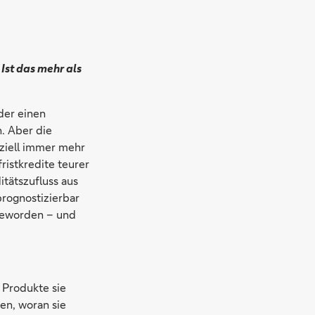
Ist das mehr als
der einen
n. Aber die
nziell immer mehr
ristkredite teurer
tätszufluss aus
rognostizierbar
 geworden – und
 Produkte sie
en, woran sie