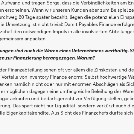
 Aufwand und tragen Sorge, dass die Verbindlichkeiten am End
en erscheinen. Wenn wir unseren Kunden aber zum Beispiel ze
rchweg 60 Tage später bezahlt, liegen die potenziellen Einspa
e Umsetzung ist nicht trivial: Damit Payables Finance erfolgr
zchef den notwendigen Impuls in alle involvierten Abteilunge
 gemeinsam anpacken.
ngen sind auch die Waren eines Unternehmens werthaltig. S
ten zur Finanzierung herangezogen. Warum?
 der Finanzabteilung sehen oft vor allem die Zinskosten und 
ie Vorteile von Inventory Finance enorm: Selbst hochwertige W
anken nämlich nicht oder nur mit enormen Abschlägen als Sich
 ermöglichen dagegen eine umfangreiche Beleihung der Ware
ogar ankaufen und bedarfsgerecht zur Verfügung stellen, gelin
erung. Das spart nicht nur Liquidität, sondern verkürzt auch di
ie Eigenkapitalrendite. Aus Sicht des Finanzchefs dürfte sic