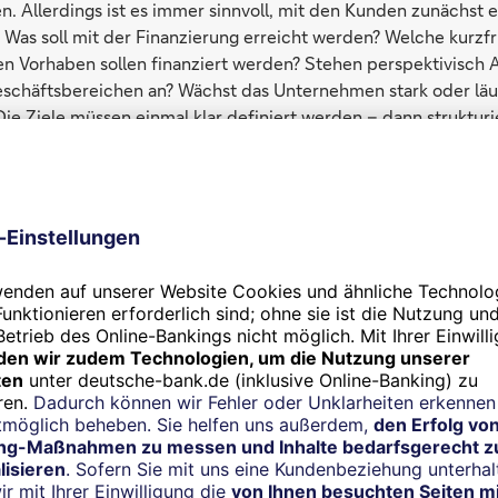
n. Allerdings ist es immer sinnvoll, mit den Kunden zunächst 
 Was soll mit der Finanzierung erreicht werden? Welche kurzfr
gen Vorhaben sollen finanziert werden? Stehen perspektivisch 
chäftsbereichen an? Wächst das Unternehmen stark oder läuft 
ie Ziele müssen einmal klar definiert werden – dann strukturi
 Finanzierung.
nstrumentenkasten sinnvolle Ergänzungen?
inanzierungen sind hervorragend geeignet, sowohl stark wac
uch Unternehmen in finanziellen Schwierigkeiten mit Liquiditä
 finanziert werden, weil sich sowohl der Bestand an Forderu
l mit steigendem Umsatz erhöhen – und auf diese beiden Asse
ngslösungen. In der Krise dagegen können wir finanzieren, wei
cht in erster Linie auf die wirtschaftliche Situation des Ford
auf die Bonität des Kunden, gegen den sich die Forderung rich
nmal die verschiedenen Spielarten durchgehen. Der Forderungs
s das klassische Factoring. Das hatte lange ein Schmuddel-Im
fen muss, um den muss es schlecht bestellt sein. Ist das vorb