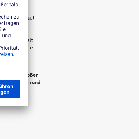
inanzierung
023 wurden laut
erkauft. Das
r von einer
ing abgewickelt
ng eine andere.
 vor einer großen
ungsverhalten und