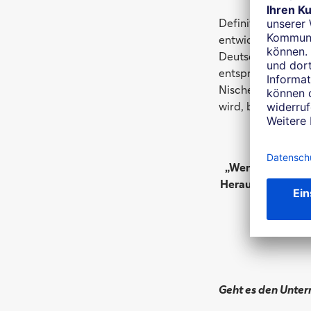
Definitiv. Factori
entwickelt. Auch 
Deutschem Factori
entspricht 9,3 Pr
Nische sprechen. D
wird, bei dem der
„Wenn ein Mittel
Herausforderung:
Geht es den Unter