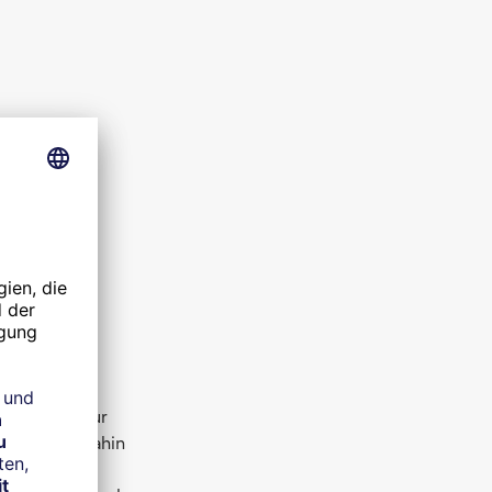
ttlerweile zur
d den bis dahin
, den Banken