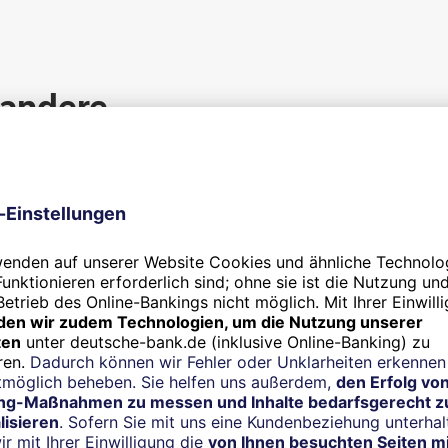
 andere
n.
m deutschen Markt seit rund 25 Jahren – eins der ersten, die mi
ehörende Plattform 360T, hat die Banken mächtig geärgert un
für Währungshandel revolutioniert. Doch die meisten Versuche