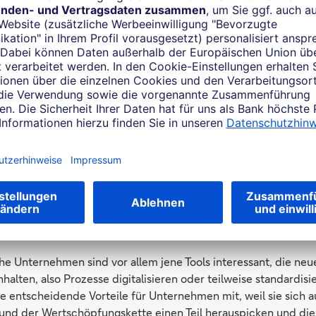
luchsen, gingen schief. So wurden die frechen Herausforde
d vernachlässigt. Mit einigen eindrucksvollen Erfolgen im Pr
nnen der Feldzug des Zahlungsverkehrsdienstleisters PayPal –
bei den Banken ein, die Fintechs könnten ihnen doch mittelfr
espräche zwischen Platzhirschen und Newcomern fanden statt
rden auf den Weg gebracht.
h beide Seiten beruhigt. Kaum ein Fintech plant noch, im
äft die Banken zu ersetzen. Und kaum eine Bank hat noch So
einem Fintech könne die Kundenbeziehung kosten. Denn genau
s mussten auf die harte Tour lernen, dass Kundenbeziehungen z
 schwer aufzubauen sind. Allein günstiger oder schneller zu sei
n fehlt – und wenn das Fintech ein Puzzleteil aus einer Gesa
rauszunehmen versucht, das auch Grundlage für die Kalkulie
ist.
he Unternehmen sind vor allem jene Tools interessant, die ne
halten, also Prozesse digitalisieren oder teilweise standardisi
ge entscheidende Vorteile für Unternehmen mit, weil sie sich 
nd der Wertschöpfungskette einen Teil herauspicken und dies