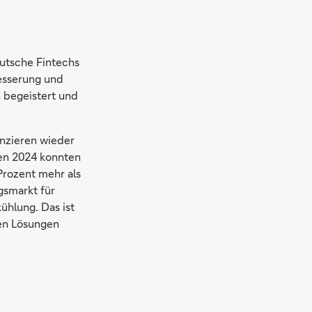
eutsche Fintechs
besserung und
n begeistert und
enzieren wieder
ten 2024 konnten
Prozent mehr als
gsmarkt für
ühlung. Das ist
ten Lösungen