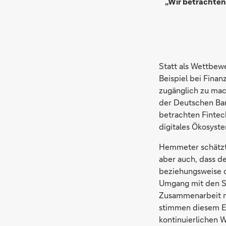
„Wir betrachten 
Statt als Wettbewe
Beispiel bei Fina
zugänglich zu ma
der Deutschen Ban
betrachten Fintech
digitales Ökosys
Hemmeter schätzt 
aber auch, dass d
beziehungsweise d
Umgang mit den St
Zusammenarbeit mi
stimmen diesem Ei
kontinuierlichen 