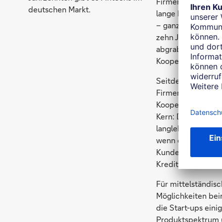
Firmenkunden abzu
deutschen Markt.
lange belächelt un
– ganz vorn zu ne
zehn Jahren Angst 
abgraben. Erste G
Kooperationen wu
Seitdem haben sic
Firmenkundengesch
Kooperation mit 
Kern: Die Fintech
langlebig und sehr
wenn das Vertraue
Kunde und Bank he
Kreditkonditionen 
Für mittelständisc
Möglichkeiten bein
die Start-ups eini
Produktspektrum u