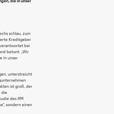
gen, die in unser
techs schlau, zum
ierte Kreditgeber
verantwortet bei
nd betont: „Wir
e in unser
en, unterstreicht
ungunternehmen
kten ist groß, der
 die
udie des IfM
e“, sondern einen