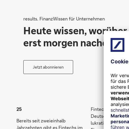
results. FinanzWissen für Unternehmen
Heute wissen, worüber
erst morgen nachdenke
Jetzt abonnieren
25
Fintechs gibt es i
Deutschen Börse g
Bereits seit zweieinhalb
lukrativen Markt 
Jahrzehnten gibt es Fintechs im