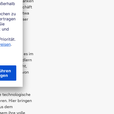
rer von den Banken
ivatkundengeschäft
 kehrte vor etwa
istig das Wasser
, erste
rge, die
 darum geht es im
u Mittelständlern
n reicht nicht,
mtbeziehung von
rung der
ue technologische
eren. Hier bringen
aus dem
em ihre volle