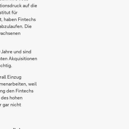
ionsdruck auf die
titut für
lt, haben Fintechs
abzulaufen. Die
wachsenen
 Jahre und sind
nten Akquisitionen
chtig.
rall Einzug
menarbeiten, weil
ung den Fintechs
n des hohen
 gar nicht