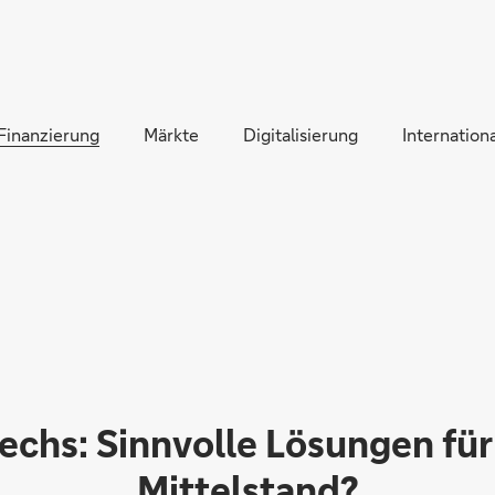
Direkt zur Hauptnavigation (Enter drücken)
Direkt zur Suche (Enter drücken)
Finanzierung
Direkt zum Hauptinhalt (Enter drücken)
Märkte
Digitalisierung
Internationa
echs: Sinnvolle Lösungen für
Mittelstand?