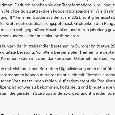
dmen. Dadurch erhöhen sie den Transformations- und Innovat
gleichzeitig zu attraktiven Kooperationspartnern. Wie das Ins
ung (IfM) in einer Studie aus dem Jahr 2021 richtig herausstel
elle Kraft noch das Skalierungspotenzial, Großanken den Rang 
müssen sich gegenüber Hausbanken und deren jahrelang ge
rmenkunden vielmehr schlau positionieren.
hungen der Mittelständler bestehen im Durchschnitt etwa 20
e digitale Beratung. Vor allem bei sensiblen Themen wie gepla
he Kommunikation mit dem Bankbetreuer Unternehmern sehr wi
n mittelständischen Betrieben Digitalisierung noch nicht übe
 Unternehmen können mitunter nicht allein mit Fintechs zusam
nischen Voraussetzungen fehlen. Außerdem steht die Regulier
lizenz ist schwer zu bekommen, kostspielig und bindet wege
ten, die gerade in Start-ups anderswo gebraucht werden oder