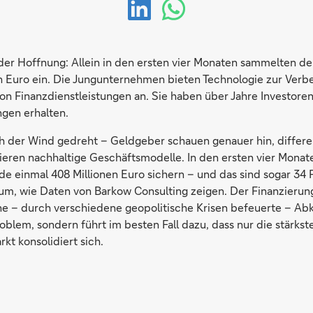
 der Hoffnung: Allein in den ersten vier Monaten sammelten d
den Euro ein. Die Jungunternehmen bieten Technologie zur Ver
on Finanzdienstleistungen an. Sie haben über Jahre Investore
ngen erhalten.
ch der Wind gedreht – Geldgeber schauen genauer hin, differ
isieren nachhaltige Geschäftsmodelle. In den ersten vier Mona
de einmal 408 Millionen Euro sichern – und das sind sogar 34 
aum, wie Daten von Barkow Consulting zeigen. Der Finanzierun
ine – durch verschiedene geopolitische Krisen befeuerte – Abk
roblem, sondern führt im besten Fall dazu, dass nur die stärks
kt konsolidiert sich.