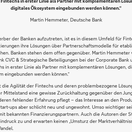
Fintechs in erster Linie als Partner mit komplementären Lösun
digitales Ökosystem eingebunden werden können.“
Martin Hemmeter, Deutsche Bank
rber der Banken aufzutreten, ist es in diesem Umfeld für Fin
nzierungen ihre Lösungen über Partnerschaftsmodelle für etabl
chen. Banken stehen dem offen gegenüber. Martin Hemmeter 
k CVC & Strategische Beteiligungen bei der Corporate Bank u
s in erster Linie als Partner mit komplementären Lösungen, di
tem eingebunden werden können.“
die Agilität der Fintechs und deren problembezogene Lösung
er Mittelstand eine gewisse Zurückhaltung gegenüber den J
eren fehlender Erfahrung pflegt – das Interesse an den Produ
art-ups aber schlicht neu und ungewohnt. Umso wichtiger sei
t bekannten Finanzierungspartnern. Auch die Autoren der St
ndruck zu und erwarten keinen „Umsturz der Marktverhältniss
Wandel.