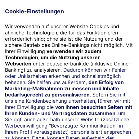
haben?
Termin
Beratung vereinbaren
24/7-Kundenservice
(069) 910-100 61