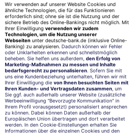
Termin
Beratung vereinbaren
24/7-Kundenservice
(069) 910-100 61