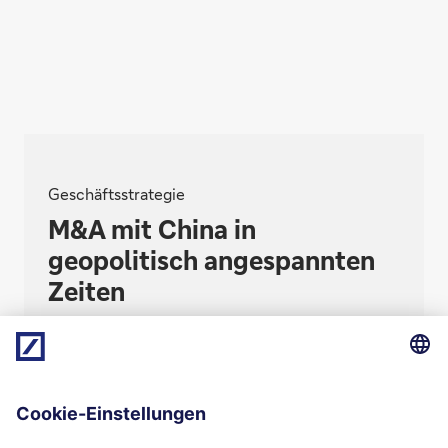
Geschäftsstrategie
M&A mit China in
geopolitisch angespannten
Zeiten
Vor 5 Jahren eroberten chinesische Käufer den
hiesigen M&A-Markt. Heute fehlt ihre Nachfrage.
Verkommt das China-Geschäft bei der
Unternehmensbewertung vom Bonus zum
Malus?