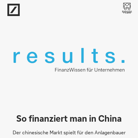
Direkt zur Hauptnavigation (Enter drücken)
Kontakt
Filiale
Direkt zur Suche (Enter drücken)
Direkt zum Hauptinhalt (Enter drücken)
So finanziert man in China
Der chinesische Markt spielt für den Anlagenbauer