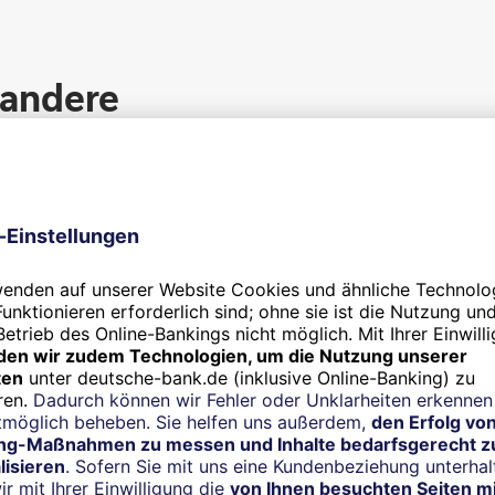
 andere
n.
r hat um 300 Basispunkte angezogen
ret am Werk ist, erkennt man sofort, wenn man sich den Drei
er Referenzzinssatz, auf dem viele variabel verzinste, längerfri