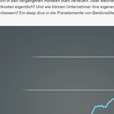
ich in den vergangenen Monaten stark verteuert. Aber welch
itkosten eigentlich? Und wie können Unternehmer ihre eigene
erbessern? Ein deep dive in die Preiselemente von Bankkredite