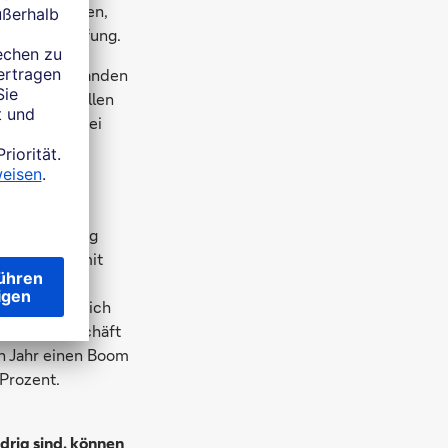
bsmittellinien,
pitalbeschaffung.
ruar 2023 standen
h auch bei allen
nternehmen bei
en“, erklärt
schen Bank.
mer wider,
n Zinsanstieg
de Februar mit
ise anziehen
 sicherten sich
Kreditneugeschäft
n Jahr einen Boom
 Prozent.
drig sind, können