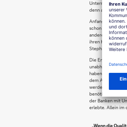
Unternehmenskredi
denn am Euribor o
Anfang 2022 lag d
schon rund 2,7 Pr
anderen Referenzzi
ihren Krediten erl
Stephan Beil, Lei
Die Entwicklung de
unabhängig von ih
haben viele Unter
dem Ausbruch des 
werden, zogen off
benötigte Liquidi
der Banken mit U
erlebte. Allein im
„Wenn die Qualit