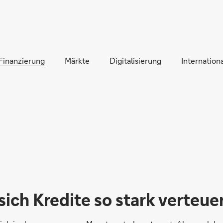
Direkt zur Hauptnavigation (Enter drücken)
Direkt zur Suche (Enter drücken)
Finanzierung
Direkt zum Hauptinhalt (Enter drücken)
Märkte
Digitalisierung
Internationa
ich Kredite so stark verteue