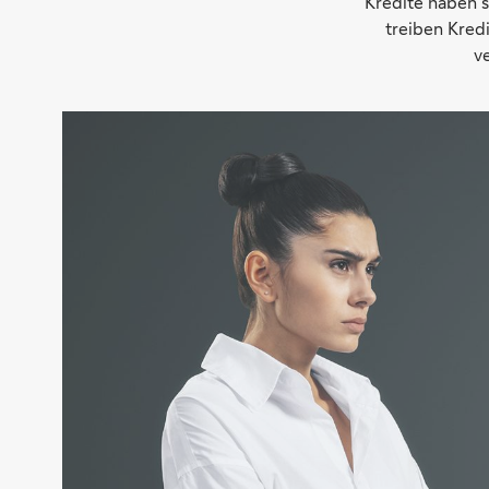
Kredite haben s
treiben Kred
v