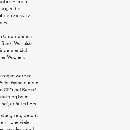
uribor – noch
kungen bei
f den Zinssatz
ines
ein Unternehmen
r Bank. Wer also
 indem er sich
 vier Wochen,
 gezogen werden
Rolle: Wenn nur ein
ein CFO bei Bedarf
sstattung beim
g“, erläutert Beil.
ratung zeb, betont
ren Höhe viele
en, sondern auch