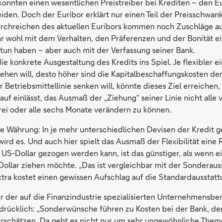
konnten einen wesentlichen Preistreiber bei Krediten – den E
den. Doch der Euribor erklärt nur einen Teil der Preisschwan
rchreichen des aktuellen Euribors kommen noch Zuschläge au
hr wohl mit dem Verhalten, den Präferenzen und der Bonität e
tun haben – aber auch mit der Verfassung seiner Bank.
e konkrete Ausgestaltung des Kredits ins Spiel. Je flexibler 
ziehen will, desto höher sind die Kapitalbeschaffungskosten de
r Betriebsmittellinie senken will, könnte dieses Ziel erreichen,
auf einlässt, das Ausmaß der „Ziehung“ seiner Linie nicht alle
rei oder alle sechs Monate verändern zu können.
 die Währung: In je mehr unterschiedlichen Devisen der Kredit
wird es. Und auch hier spielt das Ausmaß der Flexibilität eine 
in US-Dollar gezogen werden kann, ist das günstiger, als wenn 
 Dollar ziehen möchte. „Das ist vergleichbar mit der Sonderau
tra kostet einen gewissen Aufschlag auf die Standardausstattun
er der auf die Finanzindustrie spezialisierten Unternehmensbe
drücklich: „Sonderwünsche führen zu Kosten bei der Bank, de
schätzen. Da geht es nicht nur um sehr ungewöhnliche Them