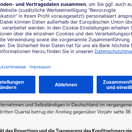
te beruhen, zum Beispiel syndizierte Kredite und/oder Betrie
rientieren sich auch die Kosten der Banken für ihre eigene Ka
er Drei-Monats-Euribor noch bei minus 0,6 Prozent, Ende Feb
ozent zu Buche – ein Anstieg um über 300 Basispunkte, der sic
nssätzen zeigt. „Der allergrößte Teil der Zinsanstiege, die U
eben, ist auf diese starke Bewegung beim Euribor zurückzuführ
ter des Geschäfts mit Akquisitionsfinanzierungen bei der Deut
s Euribors spiegelt sich 1:1 in den Zinskosten aller Kreditneh
rer individuellen Bonität. Bemerkenswert: Auf den beginnende
nehmer im vergangenen Jahr rasch reagiert. Als spätestens En
Ukrainekriegs absehbar wurde, dass Inflation und Energiepre
enbar viele Unternehmen ihre Finanzierungsaktivitäten vor und
tätsreserven. Darauf deuten Zahlen der KfW hin, wonach das 
nternehmen und Selbständigen in Deutschland im vergangene
 dritten Quartal betrug der Anstieg gegenüber Vorjahr satte 36
ät des Reportings und die Transparenz des Kreditnehmers nie