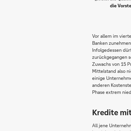
die Vorst
Vor allem im vier
Banken zunehmend 
Infolgedessen dür
zurückgegangen se
Zuwachs von 15 Pr
Mittelstand also n
einige Unternehme
anderen Kostenste
Phase extrem nied
Kredite mi
All jene Unternehm