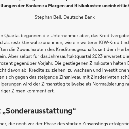
ellungen der Banken zu Margen und Risikokosten uneinheitlic
Stephan Beil, Deutsche Bank
ten Quartal begannen die Unternehmer aber, das Kreditvergabe
als restriktiv wahrzunehmen, wie ein weiterer KfW-Kreditindi
ften die Zuwachsraten des Kreditneugeschäfts seit dem Herbs
in. Aber selbst für das Jahresauftaktquartal 2023 erwartet d
ozent gegenüber Vorjahr. Die gestiegenen Zinskosten halten
icht davon ab, Kredite zu ziehen, zu wachsen und Investitionen
n sich gegen das steigende Zinsniveau mit Zinsderivaten schü
igerungen wird der Zinsanstieg teilweise als Normalisierung n
riger Zinsen kommentiert.
t „Sonderausstattung“
er, die noch vor der Phase des starken Zinsanstiegs erfolgrei