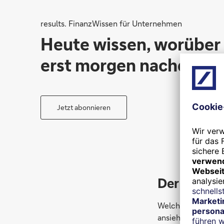
results. FinanzWissen für Unternehmen
Heute wissen, worüber
erst morgen nachdenke
Jetzt abonnieren
Der Euribo
Welche Kraft konk
ansieht. Dies ist d