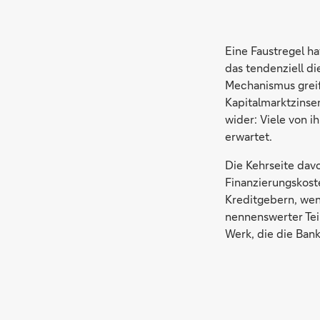
Eine Faustregel ha
das tendenziell di
Mechanismus greif
Kapitalmarktzinse
wider: Viele von 
erwartet.
Die Kehrseite davo
Finanzierungskost
Kreditgebern, wenn
nennenswerter Teil
Werk, die die Ban