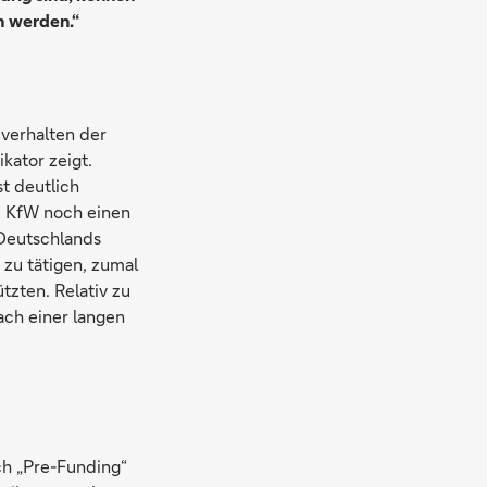
h werden.“
verhalten der
kator zeigt.
t deutlich
ie KfW noch einen
 Deutschlands
 zu tätigen, zumal
tzten. Relativ zu
ach einer langen
ch „Pre-Funding“