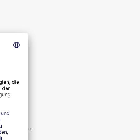
-Monats-Euribor
stige