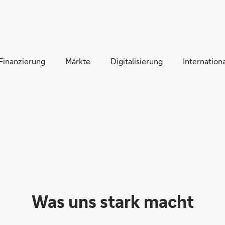
Direkt zur Hauptnavigation (Enter drücken)
Direkt zur Suche (Enter drücken)
Finanzierung
Direkt zum Hauptinhalt (Enter drücken)
Märkte
Digitalisierung
Internationa
Was uns stark macht