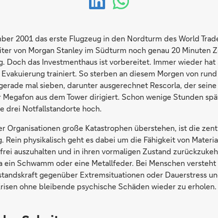
ber 2001 das erste Flugzeug in den Nordturm des World Trade
iter von Morgan Stanley im Südturm noch genau 20 Minuten Z
g. Doch das Investmenthaus ist vorbereitet. Immer wieder hat
e Evakuierung trainiert. So sterben an diesem Morgen von ru
gerade mal sieben, darunter ausgerechnet Rescorla, der seine
 Megafon aus dem Tower dirigiert. Schon wenige Stunden spät
 drei Notfallstandorte hoch.
 Organisationen große Katastrophen überstehen, ist die zent
. Rein physikalisch geht es dabei um die Fähigkeit von Materia
frei auszuhalten und in ihren vormaligen Zustand zurückzuke
wa ein Schwamm oder eine Metallfeder. Bei Menschen versteht
tandskraft gegenüber Extremsituationen oder Dauerstress und
Krisen ohne bleibende psychische Schäden wieder zu erholen.