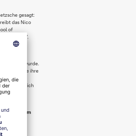
ietzsche gesagt:
reibt das Nico
ool of
en Existenz“.
 jungen
 abgelehnt wurde.
e Studien wie ihre
on deutlich
or bewahrt, sich
rnehmen extrem
stem- und