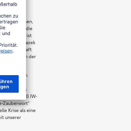
 wie Organismen,
ren brodelt die
Coronakrise ist
agt Zuzana Blazek
zu „raketenhaft
e Unternehmen der
bachtet einen
e nach der
n sein halbes
stress“, weiß IW-
re-Zauberwort“
le Krise als eine
it unserer