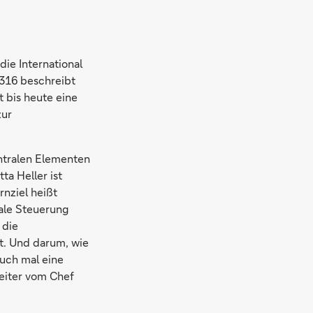
die International
2316 beschreibt
lt bis heute eine
zur
entralen Elementen
a Heller ist
rnziel heißt
ale Steuerung
 die
t. Und darum, wie
auch mal eine
beiter vom Chef