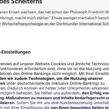
 des Scheiterns
eren Krisen wachsen, das hat schon der Philosoph Friedrich N
mbringt, macht mich stärker.“ Etwas weniger martialisch besch
ür Wirtschaftspsychologie an der Dortmunder International Sch
ienz zählt für Rose „zu den großartigen Seiten der menschlich
dert uns, sie bringt das Beste in uns hervor.“
risch belegt. Wissenschaftler haben untersucht, was aus jenen
, deren Antrag auf ein medizinisches Forschungsstipendium
aufe eines Jahrzehnts veröffentlichten sie später genauso viel
 das Stipendium erhalten hatten. Ihre Arbeiten waren jedoch v
aft. Der Rückschlag, so die Autoren der Studie, habe sie dav
ngewinner auf ihren Lorbeeren auszuruhen.
tionen schnell zu verarbeiten fällt zentral geführten Unte
schwer.“
Roth, Transformationsforscher beim Fraunhofer-Institut für Sy