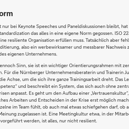
Norm
 nur bei Keynote Speeches und Paneldiskussionen bleibt, hat 
Standardization das alles in eine eigene Norm gegossen. ISO 2
eine resiliente Organisation erfüllen muss. Tatsächlich aber feh
uditierung, also ein werbewirksamer und messbarer Nachweis 
 des eigenen Unternehmens.
ennoch Sinn, sie ist ein wichtiger Orientierungsrahmen mit z
. Für die Nürnberger Unternehmensberaterin und Trainerin Jutt
ie Achse, um die sich ihre ganze Trainingsarbeit dreht. Das Le
etenz“ und beschreibt ein System, das sich auch ohne zentr
risen anpasst. Es geht um den Aufbau einer „Vertrauenskultur“,
ches Arbeiten und Entscheiden in der Krise erst möglich mach
nzelne im Team fühlt, ob auch mal etwas schiefgehen darf, ob 
einung zugelassen ist. Eine Meetingkultur etwa, in der Mitar
orgeführt werden, ist alles, nur nicht resilient.