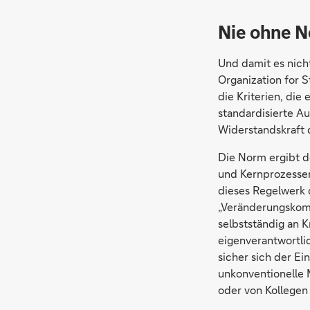
Nie ohne 
Und damit es nicht
Organization for 
die Kriterien, die 
standardisierte A
Widerstandskraft
Die Norm ergibt d
und Kernprozessen
dieses Regelwerk d
„Veränderungskomp
selbstständig an K
eigenverantwortli
sicher sich der Ei
unkonventionelle M
oder von Kollegen v