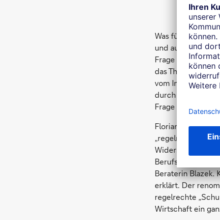
Was für Menschen g
und auch sie könn
Frage nach der „or
das Thema obenauf.
vom Institut der 
durch die Decke“.
Frage nach dem Weg
Florian Roth vom 
„regelrechten Hype
Widerstandsfähigk
Berufsleben. „Vie
Beraterin Blazek. 
erklärt. Der renom
regelrechte „Schul
Wirtschaft ein g