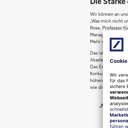
Die Stärke
Wir können an uns
„Was mich nicht u
Rose, Professor f
Management. Resil
Mehr noch: „Sie för
Das ist auch empi
Akademikern wurde
Das Ergebnis: Im L
Konkurrenten, die
höherer Wirkungskr
wie die Stipendie
„Neue Informa
Florian 