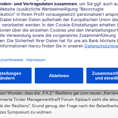
Innovationsforschung
ilt, gilt auch für die Wirtschaft. Unternehmen funktionieren
en nach schockartigen Krisen wachsen oder scheitern. Seit Jah
ganisationalen Resilienz“ knapp unter der Oberfläche. Mit der 
 „Wir sind plötzlich in einer neuen Arbeitswelt unterwegs“, s
deutschen Wirtschaft (IW). Seit Corona gehe das Thema gerade
 Und weiter: „Spätestens jetzt stellen sich zukunftsgerichtet
 zu einer resilienten Organisation.“
Fraunhofer-Institut für System- und Innovationsforschung beo
“ um Resilienz in der Wirtschaft. Er muss es wissen: Die Frag
eit von Systemen begleitet den Transformationsforscher scho
le Führungskräfte stehen gerade unter maximalem Veränderungs
Kein Wunder, dass die „F.A.Z.“ Resilienz gar zum neuen „Karrie
mierte Tiroler Managementtreff Forum Alpbach sieht die aktuel
e der Resilienz“, Grund genug, der Frage nach der Belastbarke
anzes Symposium zu widmen.