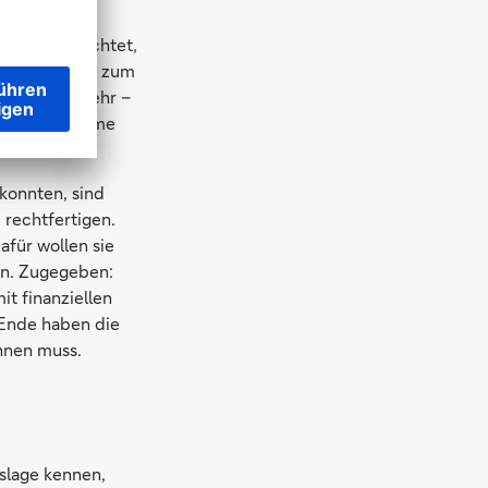
agt Stefan
er er beobachtet,
 mit dem Hang zum
t sie kaum mehr –
che und einsame
konnten, sind
 rechtfertigen.
für wollen sie
den. Zugegeben:
it finanziellen
 Ende haben die
nnen muss.
gslage kennen,