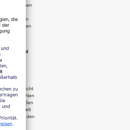
heute an Firmen
detaillierte
außerdem kaum
 Firma bedeuten
er das Umfeld
Strukturen nicht
Finanzkennzahlen
t es die großen
zählt, die Welt
algeber sowie den