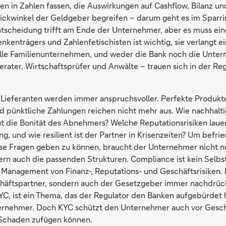
en in Zahlen fassen, die Auswirkungen auf Cashflow, Bilanz un
ickwinkel der Geldgeber begreifen – darum geht es im Sparr
ntscheidung trifft am Ende der Unternehmer, aber es muss eine
nkenträgers und Zahlenfetischisten ist wichtig, sie verlangt e
lle Familienunternehmen, und weder die Bank noch die Unte
erater, Wirtschaftsprüfer und Anwälte – trauen sich in der Re
ieferanten werden immer anspruchsvoller. Perfekte Produkt
d pünktliche Zahlungen reichen nicht mehr aus. Wie nachhaltig
ut die Bonität des Abnehmers? Welche Reputationsrisiken lauer
, und wie resilient ist der Partner in Krisenzeiten? Um befri
se Fragen geben zu können, braucht der Unternehmer nicht nu
ern auch die passenden Strukturen. Compliance ist kein Selb
e Management von Finanz-, Reputations- und Geschäftsrisiken.
chäftspartner, sondern auch der Gesetzgeber immer nachdrüc
YC, ist ein Thema, das der Regulator den Banken aufgebürdet h
ternehmer. Doch KYC schützt den Unternehmer auch vor Gesch
 Schaden zufügen können.