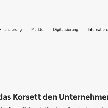
Direkt zur Hauptnavigation (Enter drücken)
Direkt zur Suche (Enter drücken)
Finanzierung
Direkt zum Hauptinhalt (Enter drücken)
Märkte
Digitalisierung
Internationa
as Korsett den Unternehmer