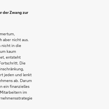
r der Zwang zur
hmertum,
h aber nicht aus.
 nicht in die
raum kaum
et, entsteht
ortschritt. Die
Einschränkung,
rt jeden und lenkt
nehmens ab. Darum
 ein finanzielles
Mitarbeitern im
ernehmensstrategie