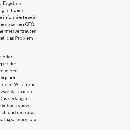
d Ergebnis
ing mit dem
 informierte sein.
inen starken CFO.
rnehmervertrauten
gel, das Problem
e oder
 ist die
n in der
edigende
r den Willen zur
stzweck, sondern
 Das verlangen
klicher. „Know
at, und ein rotes
äftspartnern, die