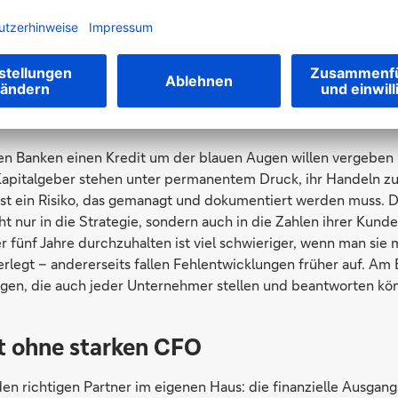
archen beißen wir als Bank manchmal immer noch auf Granit“, s
eutsche Firmenkundengeschäft der Deutschen Bank leitet. Ab
hen seltener werden. Stirbt der Typus aus? „Die Unternehmer
s nach wie vor“, berichtet Bender. „Aber das Umfeld akzeptier
ter noch die Kapitalgeber schätzen intransparente, willkürli
nen Banken einen Kredit um der blauen Augen willen vergeben 
 Kapitalgeber stehen unter permanentem Druck, ihr Handeln zu
st ein Risiko, das gemanagt und dokumentiert werden muss. Da
cht nur in die Strategie, sondern auch in die Zahlen ihrer Kun
r fünf Jahre durchzuhalten ist viel schwieriger, wenn man sie m
erlegt – andererseits fallen Fehlentwicklungen früher auf. Am
gen, die auch jeder Unternehmer stellen und beantworten kö
t ohne starken CFO
en richtigen Partner im eigenen Haus: die finanzielle Ausgan