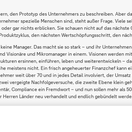
albern, den Prototyp des Unternehmers zu beschreiben. Aber da
ernehmer spezielle Menschen sind, steht außer Frage. Viele 
 oder gar nichts erblicken. Sie schauen nicht auf das nächste 
Produktzyklus, den nächsten Wertschöpfungsschritt, den näch
keine Manager. Das macht sie so stark – und ihr Unternehmen
sind Visionäre und Mikromanager in einem. Visionen werden mit
rukturen ersinnen, einführen, leben und weiterentwickeln – das
e meistens nicht. Ein frisch angeheuerter Finanzchef kann e
ehmer weit über 70 und in jedes Detail involviert, der Umsatz
 zwei vergeigte Nachfolgeversuche, die zweite Ebene klein geh
entär, Compliance ein Fremdwort – und nun sollen mehr als 50 
ler Herren Länder neu verhandelt und endlich gebündelt werde
ch ist ein Auslaufmodell
tive, nur leicht verfremdete Finanzchef ist nicht zu beneiden