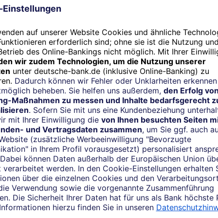
ut profitabel, entspricht aber keiner der Anforderungen, die 
ellt werden. Cashflow-Planungen kann der CFO nicht vorlegen, 
 nicht beantworten, gute Governance nicht nachweisen und 
n plötzlicher Tod des Unternehmers ein Existenzrisiko für die
hmer mit dem Hang zum Patriarchat gibt es nach wie vor. Ab
akzeptiert sie kaum mehr.“
Stefan Bender, Deutsche Bank
ld? Wird zu viel verlangt oder zu wenig getan? Und zerstören 
m? Enge organisatorische Korsetts und die Steuerung nach 
 Unternehmern als Einschränkung empfunden, immer noch gib
e „nach Gutsherrenart“ geführt werden. Doch ihre Tage sind ge
 – das gilt für Kunden und Lieferanten, Mitarbeiter und Kapit