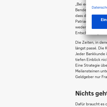
„Bei echten Patri
Bender, der das d
dass die Patriarc
Patriarchat gibt e
weder die Mitarbei
Entscheidungen.“
Die Zeiten, in de
längst passé. Die
Jeder Bankkunde i
tiefen Einblick ni
Eine Strategie übe
Meilensteinen unt
Geldgeber nur Fra
Nichts geh
Dafür braucht es d