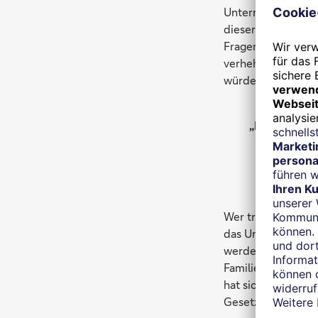
Unternehmen ist g
dieser Größe gest
Fragen zu Zahlen
verhehlen, dass ei
würde.
„Die Unterne
Wer trägt die Schu
das Unternehmertu
werden von vielen
Familienfirmen, di
hat sich verändert
Gesetzgeber.