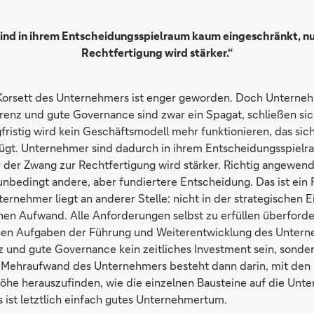
ind in ihrem Entscheidungsspielraum kaum eingeschränkt, nu
Rechtfertigung wird stärker.“
 Korsett des Unternehmers ist enger geworden. Doch Unterne
arenz und gute Governance sind zwar ein Spagat, schließen sic
fristig wird kein Geschäftsmodell mehr funktionieren, das sich
ügt. Unternehmer sind dadurch in ihrem Entscheidungsspiel
r der Zwang zur Rechtfertigung wird stärker. Richtig angewend
unbedingt andere, aber fundiertere Entscheidung. Das ist ein F
ernehmer liegt an anderer Stelle: nicht in der strategischen 
chen Aufwand. Alle Anforderungen selbst zu erfüllen überforde
chen Aufgaben der Führung und Weiterentwicklung des Unter
z und gute Governance kein zeitliches Investment sein, sondern
r Mehraufwand des Unternehmers besteht dann darin, mit den 
öhe herauszufinden, wie die einzelnen Bausteine auf die Unt
 ist letztlich einfach gutes Unternehmertum.