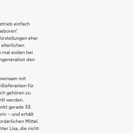
etrieb einfach
geboren“.
Vorstellungen eher
 elterlichen
 mal wollen bei
rngeneration den
emeinsam mit
llieferanten für
osch gehören zu
hlt werden.
unkt gerade 33.
rin – und erhält
rderlichen Mittel
ter Lisa, die nicht