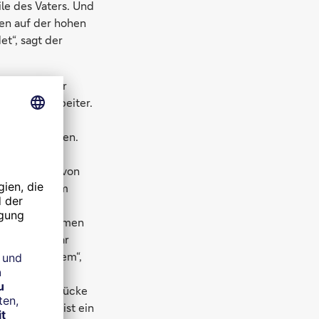
le des Vaters. Und
nen auf der hohen
et“, sagt der
nen. Eines der
 oder Mitarbeiter.
chen der
Rückstellungen.
aum noch
ungen. „Neun von
experte Maxim
ternehmen
 Pensionsvolumen
ber im Februar
alles in allem“,
en deutsche
de, und die Lücke
 größer. Es ist ein