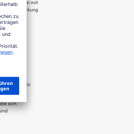
hat das schon mit
iche Unterdeckung
 Auch die
oft eine
nehmer, die in
die sich
sind