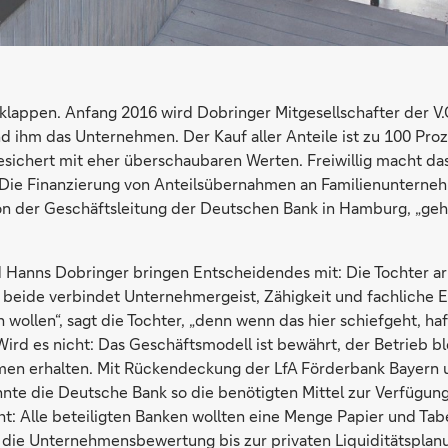
 klappen. Anfang 2016 wird Dobringer Mitgesellschafter der V.
nd ihm das Unternehmen. Der Kauf aller Anteile ist zu 100 Proz
besichert mit eher überschaubaren Werten. Freiwillig macht da
„Die Finanzierung von Anteilsübernahmen an Familienunterneh
n der Geschäftsleitung der Deutschen Bank in Hamburg, „geh
 Hanns Dobringer bringen Entscheidendes mit: Die Tochter arb
, beide verbindet Unternehmergeist, Zähigkeit und fachliche 
 wollen“, sagt die Tochter, „denn wenn das hier schiefgeht, h
ird es nicht: Das Geschäftsmodell ist bewährt, der Betrieb ble
men erhalten. Mit Rückendeckung der LfA Förderbank Bayern
te die Deutsche Bank so die benötigten Mittel zur Verfügung 
ht: Alle beteiligten Banken wollten eine Menge Papier und Tab
 die Unternehmensbewertung bis zur privaten Liquiditätsplan