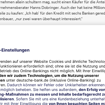
nehmen allein schultern mag, sucht einen Käufer für die Antei
ernehmensberater Hanns Dobringer. Auch der hat keine Millio
ile zu kaufen: „Ich hab’ für den Kredit mit sechs Banken gered
nbauer, „nur zwei waren überhaupt interessiert.“
 der Bilanz auch Fallen, die selbst die Chefs nicht sofort erken
 sind inzwischen die Pensionsrückstellungen für Gesellschafter
 Die Unternehmen garantieren eine bestimmte Rente bei Errei
ür bilden sie über Jahrzehnte ergebnis- und steuermindernde 
t. Doch seit die Zinsen so niedrig sind, ist das Versprechen k
ie Rückstellungen sind schlicht zu niedrig für die Verpflicht
gen sind inzwischen unterfinanziert“, berichtet der Vorsorge
Deutschen Bank im sächsischen Kamenz. Also müssten die Un
ückstellungen aufstocken – wenn sie es denn können. Und das
rozent erhöhen, so will es das Gesetz. Zwar hat der Gesetzge
 Abzinsungsregeln zugunsten der Unternehmen gemildert, doch „
ickt da eine Zeitbombe“. Mit mehr als 500 Milliarden Euro steh
hren Mitarbeitern und Gesellschaftern inzwischen in der Krei
ungen und tatsächlichen Verpflichtungen wird von Jahr zu Jahr