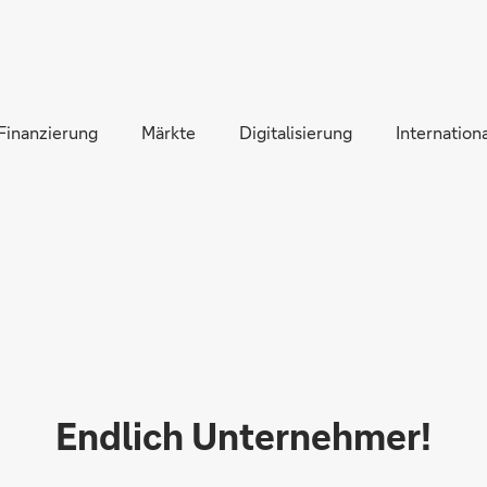
Direkt zur Hauptnavigation (Enter drücken)
Direkt zur Suche (Enter drücken)
Finanzierung
Direkt zum Hauptinhalt (Enter drücken)
Märkte
Digitalisierung
Internationa
Endlich Unternehmer!