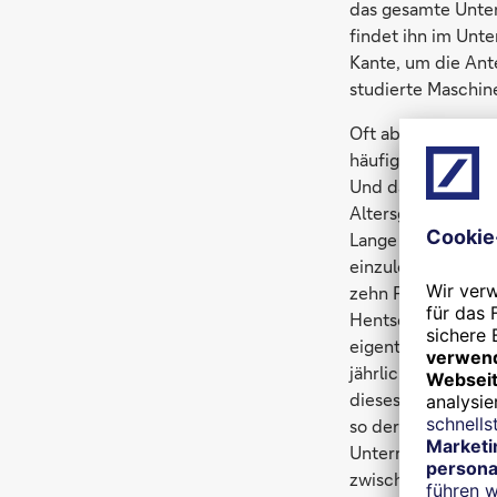
das gesamte Unter
findet ihn im Unt
Kante, um die Ante
studierte Maschine
Oft aber lauern in
häufigsten Risiken
Und das läuft so:
Altersgrenze. Daf
Lange ging dies gu
einzulösen. Denn d
zehn Pensionszusa
Hentsch von der 
eigentlich ihre R
jährlich um zwei P
dieses Jahres die
so der Berater, „t
Unternehmen bei i
zwischen Rückstell