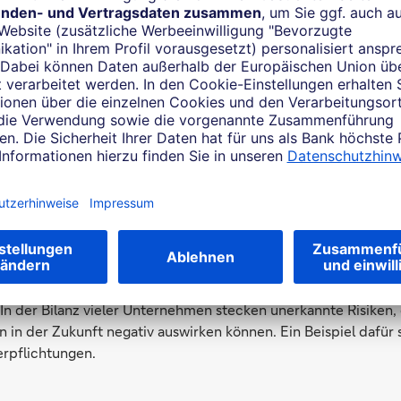
esellschaftlicher Bedeutung, selbst namhafte Mittelständler 
ssen. Und die Banken müssen bei jeder Kreditvergabe die mögl
en mitberücksichtigen.
darf:
Jeder Generationswechsel im Unternehmen kostet Geld.
 Eigentümern brauchen zur Übernahme der elterlichen Firma 
che Finanzierung.
:
Eine ganze Reihe öffentlicher Fördermittel unterstützt Unter
hende Firma einsteigen wollen.
In der Bilanz vieler Unternehmen stecken unerkannte Risiken, 
 in der Zukunft negativ auswirken können. Ein Beispiel dafür 
rpflichtungen.