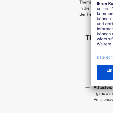
Thema von gesamtg
in die Krise geri
der Pensionszusag
Thesen
Kapitalbe
Kinder von
umfangrei
Förderung
eine beste
Altlasten:
irgendwann
Pensionsve