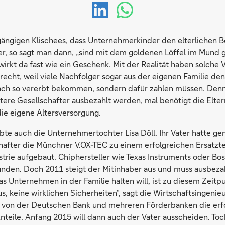
gängigen Klischees, dass Unternehmerkinder den elterlichen B
er, so sagt man dann, „sind mit dem goldenen Löffel im Mund 
rkt da fast wie ein Geschenk. Mit der Realität haben solche 
 recht, weil viele Nachfolger sogar aus der eigenen Familie den
fach so vererbt bekommen, sondern dafür zahlen müssen. Denn
tere Gesellschafter ausbezahlt werden, mal benötigt die Elte
die eigene Altersversorgung.
ebte auch die Unternehmertochter Lisa Döll. Ihr Vater hatte g
hafter die Münchner V.OX-TEC zu einem erfolgreichen Ersatztei
strie aufgebaut. Chiphersteller wie Texas Instruments oder B
nden. Doch 2011 steigt der Mitinhaber aus und muss ausbeza
das Unternehmen in der Familie halten will, ist zu diesem Zeitp
us, keine wirklichen Sicherheiten“, sagt die Wirtschaftsingenieu
von der Deutschen Bank und mehreren Förderbanken die erfo
nteile. Anfang 2015 will dann auch der Vater ausscheiden. Toch