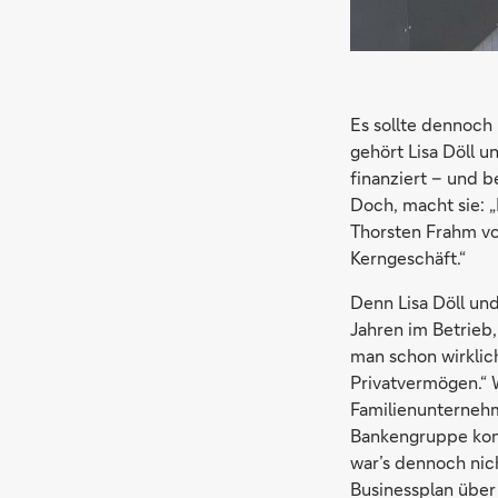
Es sollte dennoch
gehört Lisa Döll u
finanziert – und 
Doch, macht sie: 
Thorsten Frahm vo
Kerngeschäft.“
Denn Lisa Döll und
Jahren im Betrieb
man schon wirklich
Privatvermögen.“ W
Familienunterneh
Bankengruppe konn
war’s dennoch nic
Businessplan über