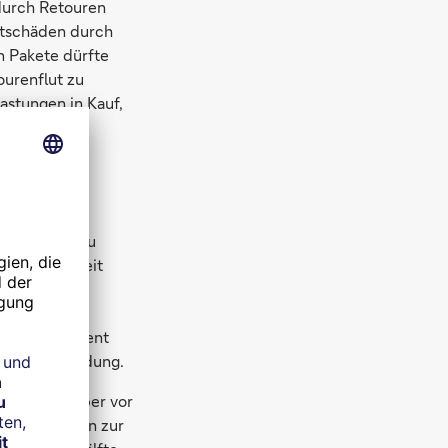
durch Retouren
ltschäden durch
n Pakete dürfte
ourenflut zu
astungen in Kauf,
die Kosten zu
ese Möglichkeit
e
s sie keine
rund 15 Prozent
 pro Rücksendung.
leich hält aber vor
Nichtgefallen zur