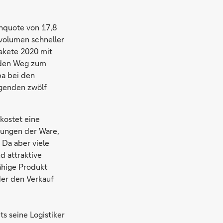
nquote von 17,8
svolumen schneller
Pakete 2020 mit
l den Weg zum
pa bei den
egenden zwölf
 kostet eine
rungen der Ware,
Da aber viele
d attraktive
ähige Produkt
der den Verkauf
s seine Logistiker