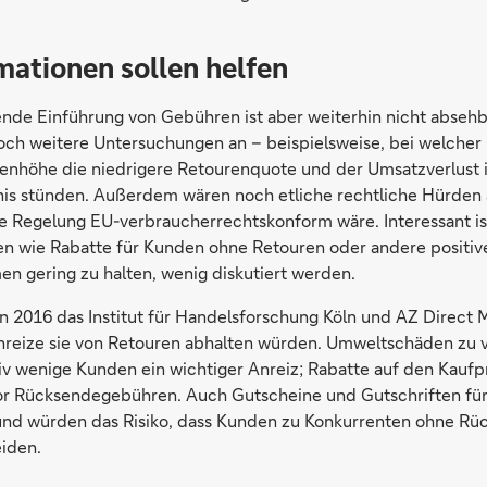
mationen sollen helfen
nde Einführung von Gebühren ist aber weiterhin nicht abseh
och weitere Untersuchungen an – beispielsweise, bei welcher
nhöhe die niedrigere Retourenquote und der Umsatzverlust 
nis stünden. Außerdem wären noch etliche rechtliche Hürde
e Regelung EU-verbraucherrechtskonform wäre. Interessant is
nen wie Rabatte für Kunden ohne Retouren oder andere positiv
 gering zu halten, wenig diskutiert werden.
n 2016 das Institut für Handelsforschung Köln und AZ Direc
nreize sie von Retouren abhalten würden. Umweltschäden zu
tiv wenige Kunden ein wichtiger Anreiz; Rabatte auf den Kaufp
or Rücksendegebühren. Auch Gutscheine und Gutschriften für
 und würden das Risiko, dass Kunden zu Konkurrenten ohne 
iden.