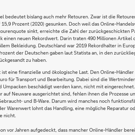
l bedeutet bislang auch mehr Retouren. Zwar ist die Retoure
f 15,9 Prozent (2020) gesunken. Doch weil das Online-Handel
tourenquote sinkt, erreichte die Zahl der zurückgeschickten 
ck einen neuen Rekordwert. Darin traten 490 Millionen Artike
allem Bekleidung. Deutschland war 2019 Rekordhalter in Euro
rozent der Deutschen gaben laut Statista an, in den zurückli
ückgesandt zu haben.
ist eine finanzielle und ökologische Last. Den Online-Händler
uro für Transport und Bearbeitung. Dabei sind die Wertminde
d Umpacken beschädigt werden kann, nicht mit eingerechnet. 
 auf Neuware ausgerichtet sind, fehlen ihnen die Prozesse un
Gebraucht- und B-Ware. Darum wird manches noch funktionsf
 der Warenwert lohnt das Handling, eine mögliche Reparatur o
e nicht.
on vor Jahren aufgedeckt, dass mancher Online-Händler bereit