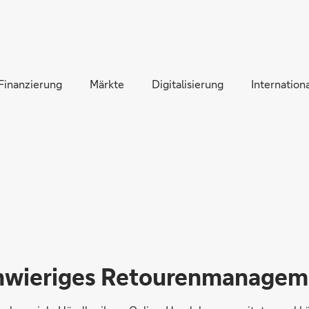
Direkt zur Hauptnavigation (Enter drücken)
Direkt zur Suche (Enter drücken)
Finanzierung
Direkt zum Hauptinhalt (Enter drücken)
Märkte
Digitalisierung
Internationa
hwieriges Retourenmanagem