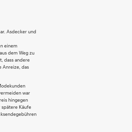
bar. Asdecker und
in einem
n aus dem Weg zu
t, dass andere
e Anreize, das
t Modekunden
 vermeiden war
reis hingegen
 spätere Käufe
Rücksendegebühren