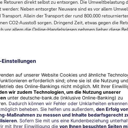
e Retouren direkt selbst zu entsorgen. Die Umweltbelastung 
t werden: Neben entsorgter Neuware sind es vor allem Umwe
Transport. Allein der Transport der rund 800.000 retournierte
onnen CO2-Ausstoß sorgen. Dringend Zeit, etwas gegen die Ret
 vor allem die Online-Handelsriesen nehmen lieber diese Bel
n zu belasten.
gen Rücksendegebühr
h, dass für Retouren mit einem Wert über 40 Euro der Händler 
st dies nun jedem Händler freigestellt. Allerdings nutzen di
Händler. 2019 gaben bei einer
Befragung der Forschungsgrupp
nt an der Universität Bamberg
81 der Online-Händler an, das
 erheben – und das auch nicht für die Zukunft planen. Die 
e Gebühren erheben, berechneten im Durchschnitt 3,67 Euro
allem die kleinsten Händler, die solche Gebühren erheben. Zug
erbsdruck kleine und mittlere Händler davon ab, Kunden bei 