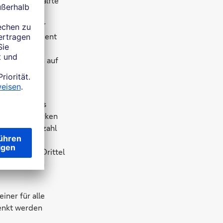
hr als die Hälfte
t. Bei einer
agten Händler
einmal 6 Prozent
dler
uswirkungen auf
 eine Gebühr
besserung des
lerdings, merken
eringen Fallzahl
Kosten für
geben. Ein Drittel
etouren ihren
iner für alle
enkt werden