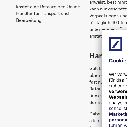
anweist, bestimmt
kostet eine Retoure den Online-
kann nur geschätz
Händler für Transport und
Verpackungen und 
Bearbeitung.
für täglich 400 T
unternehmen. Doch
anstatt den Kunde
Handel ge
Galt bis 2014 noc
übernehmen habe, i
fast nur kleinere 
Retourenmanageme
Rücksendegebühren
der Befragten, di
Dabei sind es vor 
allem der Wettbew