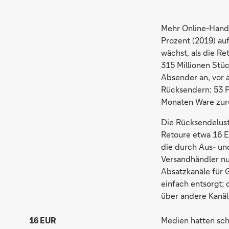
Mehr Online-Hande
Prozent (2019) au
wächst, als die Re
315 Millionen Stü
Absender an, vor 
Rücksendern: 53 P
Monaten Ware zur
Die Rücksendelust 
Retoure etwa 16 E
die durch Aus- un
Versandhändler nur
Absatzkanäle für 
einfach entsorgt;
über andere Kanäl
16 EUR
Medien hatten sch