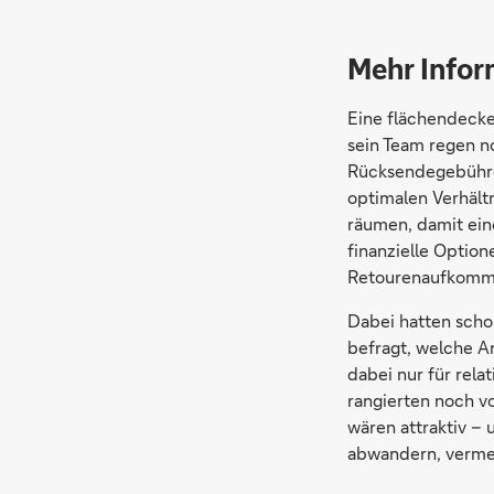
Mehr Infor
Eine flächendecke
sein Team regen n
Rücksendegebühre
optimalen Verhält
räumen, damit ein
finanzielle Optio
Retourenaufkommen
Dabei hatten scho
befragt, welche A
dabei nur für rela
rangierten noch v
wären attraktiv –
abwandern, verme