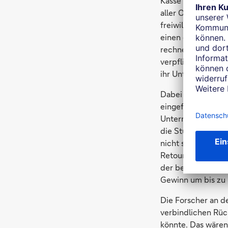
Kasse zu bitten. S
aller Online-Kunde
freiwilligen Rück
einen deutlichen 
rechnen mit einer 
verpflichtenden 
ihr Unternehmens
Dabei sieht die R
eingeführt haben, 
Unternehmensergeb
die Studienautoren
nicht sehr belastb
Retouren, hat ein
der befragten Onl
Gewinn um bis zu 
Die Forscher an d
verbindlichen Rü
könnte. Das wären 