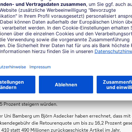
chließlich haben andere Untersuchungen gezeigt, dass sich me
n vor der Bestellung die Rückgaberegeln eines Händlers ansieh
sendegebühr in Höhe von 2,95 Euro je Paket fürchten die befr
Umsatzrückgang – im Mittel von mehr als 16 Prozent. Gerade 
Verbesserung ihres Ergebnisses. Bei einer für alle Online-Hän
Rücksendegebühr erwarten etwa 42 Prozent keine spürbaren A
ergebnis.
ealität deutlich besser aus: Der Umsatz der Unternehmen, die
ging lediglich um 1,4 Prozent zurück, ein Drittel sah eine Ver
nisses. Bei keinem hatte die Einführung negative Folgen. Al
 an, ist die empirische Basis dieser Aussagen angesichts der g
ar. Zugleich kennen 40 Prozent der Händler nicht einmal ihre 
e Untersuchung von ibi Research der Universität Regensburg er
ine-Händler schätzt zugleich aber, dass 10 Prozent weniger R
5 Prozent steigern würden.
er Uni Bamberg um Björn Asdecker haben errechnet, dass mit e
cksendegebühr die Retourenquote um bis zu 16,2 Prozent ges
410 statt 490 Millionen zurückgeschickte Artikel im Jahr.