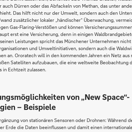
ber auch Dürren oder das Abfackeln von Methan, das unter and
hieht. Das hilft nicht nur der Umwelt, sondern auch den Unte
fwand zusätzlicher lokaler „händischer“ Überwachung, vermei
egen Gas-Flaring-Verstößen und können Versicherungssummen
haupt erst eine Versicherung, denn in einigen Waldbrandgebiet
 seinen Leistungen spricht das Münchener Unternehmen nicht 
rganisationen und Umweltinitiativen, sondern auch die Waldwi
n an. Ororatech will in den kommenden Jahren ein Netz aus 
ßen Satelliten aufzubauen, die eine weltweite Beobachtung d
in Echtzeit zulassen.
ngsmöglichkeiten von „New Space“-
gien – Beispiele
Ergänzung von stationären Sensoren oder Drohnen: Während d
er Erde die Daten beeinflussen und damit einen international