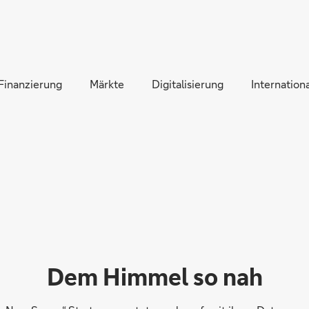
Direkt zur Hauptnavigation (Enter drücken)
Direkt zur Suche (Enter drücken)
Finanzierung
Direkt zum Hauptinhalt (Enter drücken)
Märkte
Digitalisierung
Internationa
Dem Himmel so nah