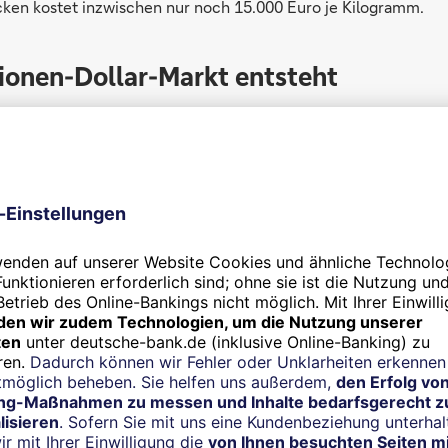
icken kostet inzwischen nur noch 15.000 Euro je Kilogramm.
lionen-Dollar-Markt entsteht
absehbare Zeit) dominiert der Bereich „Space for Earth“ den W
illiarden US-Dollar großen Markts (2019) entfallen auf Anwen
O), Navigationssatelliten (SatNav) und Kommunikation (SatCo
 Bereich „Space for Space“ – beispielsweise die Nutzbarmach
für die Verwendung im Weltall wie der Bau von Mondsiedlung
tet bislang ein Nischendasein. Bis 2030 soll der Weltraummar
n US-Dollar anwachsen, bis 2040 gar auf 1,5 Billionen US-Dolla