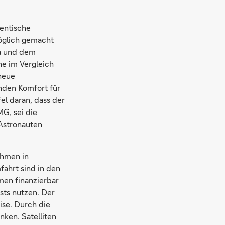
entische
öglich gemacht
za und dem
ne im Vergleich
 neue
nden Komfort für
el daran, dass der
G, sei die
 Astronauten
ehmen in
ahrt sind in den
men finanzierbar
ests nutzen. Der
ise. Durch die
nken. Satelliten