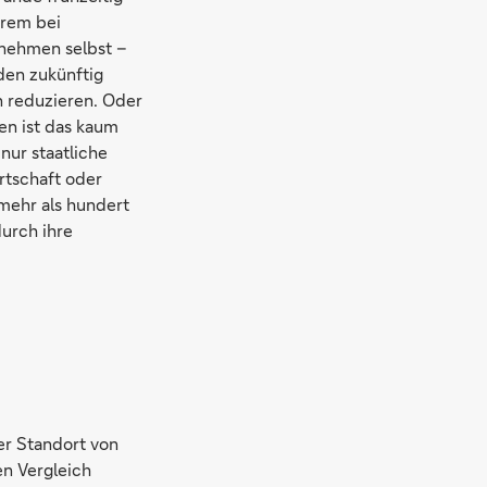
erem bei
rnehmen selbst –
den zukünftig
 reduzieren. Oder
en ist das kaum
nur staatliche
rtschaft oder
mehr als hundert
urch ihre
er Standort von
en Vergleich