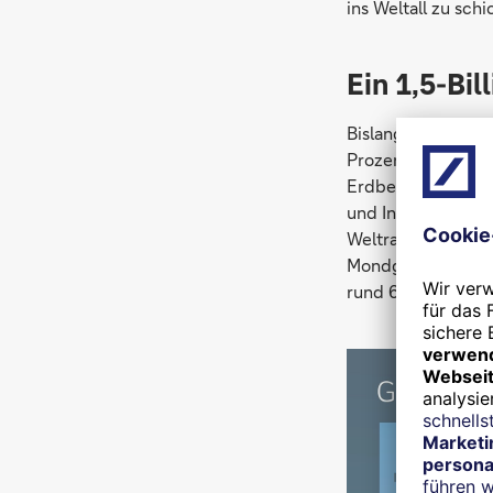
ins Weltall zu sch
Ein 1,5-Bil
Bislang (und auf 
Prozent des 385 M
Erdbeobachtung (E
und Internet. Der
Weltraummaterial 
Mondgestein – fris
rund 600 Milliarde