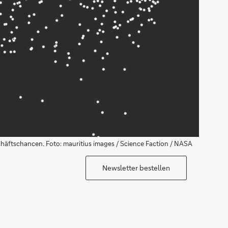
chäftschancen. Foto: mauritius images / Science Faction / NASA
Newsletter bestellen