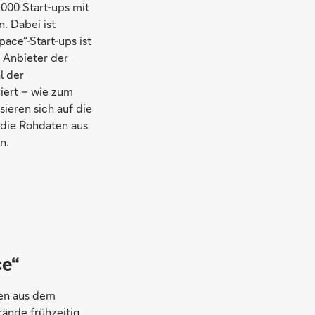
000 Start-ups mit
. Dabei ist
ace“-Start-ups ist
 Anbieter der
l der
iert – wie zum
ieren sich auf die
 die Rohdaten aus
n.
ce“
sen aus dem
rände frühzeitig