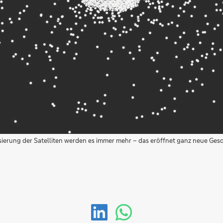
risierung der Satelliten werden es immer mehr – das eröffnet ganz neue Ges