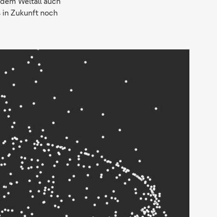
 dem Weltall auch
 in Zukunft noch