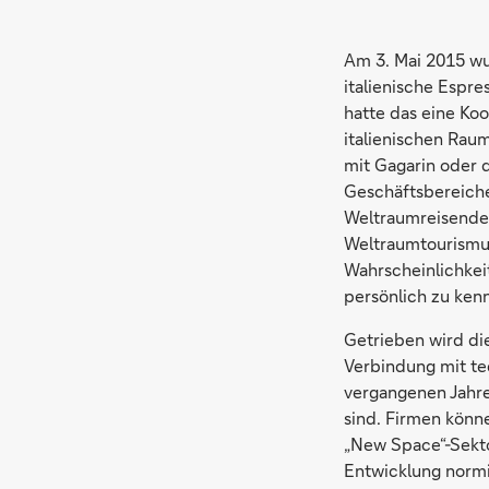
Am 3. Mai 2015 wu
italienische Espr
hatte das eine Ko
italienischen Rau
mit Gagarin oder d
Geschäftsbereiche
Weltraumreisende.
Weltraumtourismus
Wahrscheinlichkeit
persönlich zu ken
Getrieben wird di
Verbindung mit te
vergangenen Jahre
sind. Firmen könne
„New Space“-Sekto
Entwicklung normie