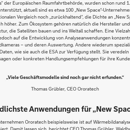
s“ der Europäischen Raumfahrtbehörde, wurden schon rund 1.
terstützt, aktuell sind es etwa 100 „New Space“-Unternehmen
ionalen Vergleich noch „zurückhaltend“, die Dichte an „New Sp
ch höher. Zum Ökosystem gehören natürlich die Hersteller und
tur, die Satelliten bauen und ins Weltall schaffen. Eine Vielzah
edoch auf die Entwicklung von Analyseanwendungen konzentr
dkameras – und deren Auswertung. Andere wiederum spezialis
aten, wie sie auch die ESA zur Verfügung stellt. Sie veredeln
sagen oder konkreten Handlungsempfehlungen für ihre Kunde
„Viele Geschäftsmodelle sind noch gar nicht erfunden.“
Thomas Grübler, CEO Ororatech
dlichste Anwendungen für „New Spa
ternehmen Ororatech beispielsweise ist auf Wärmebildanaly
iert. Damit lassen sich, berichtet CEO Thomas Grübler, Waldb