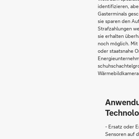
identifizieren, a
Gasterminals gesc
sie sparen den Au
Strafzahlungen w
sie erhalten über
noch möglich. Mit
oder staatsnahe O
Energieunternehme
schuhschachtelgro
Wärmebildkameras 
Anwendu
Technolo
- Ersatz oder 
Sensoren auf d