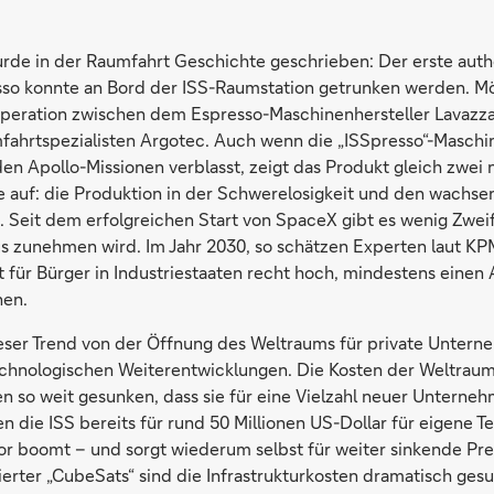
rde in der Raumfahrt Geschichte geschrieben: Der erste auth
esso konnte an Bord der ISS-Raumstation getrunken werden. M
operation zwischen dem Espresso-Maschinenhersteller Lavaz
mfahrtspezialisten Argotec. Auch wenn die „ISSpresso“-Maschi
en Apollo-Missionen verblasst, zeigt das Produkt gleich zwei
 auf: die Produktion in der Schwerelosigkeit und den wachse
 Seit dem erfolgreichen Start von SpaceX gibt es wenig Zweif
 zunehmen wird. Im Jahr 2030, so schätzen Experten laut KPM
 für Bürger in Industriestaaten recht hoch, mindestens einen
nen.
eser Trend von der Öffnung des Weltraums für private Untern
chnologischen Weiterentwicklungen. Die Kosten der Weltraumf
n so weit gesunken, dass sie für eine Vielzahl neuer Unterneh
n die ISS bereits für rund 50 Millionen US-Dollar für eigene T
r boomt – und sorgt wiederum selbst für weiter sinkende Pre
rter „CubeSats“ sind die Infrastrukturkosten dramatisch gesu