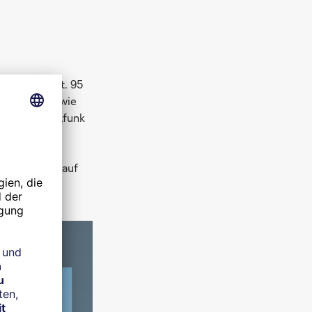
eltraummarkt. 95
dungsfelder wie
m) für Mobilfunk
ung von
en mit
kt insgesamt auf
r.