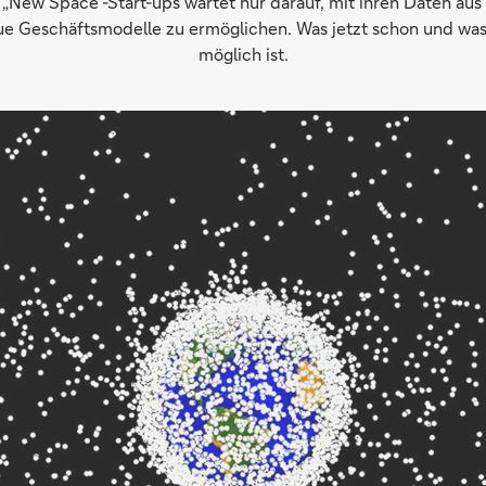
n „New Space“-Start-ups wartet nur darauf, mit ihren Daten aus
ue Geschäftsmodelle zu ermöglichen. Was jetzt schon und was
möglich ist.