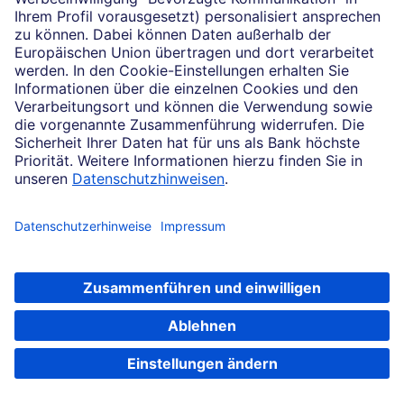
Prozent der deutschen Unternehmen, die in Polen
aktiv sind, ihr Investment nicht bereut und würden
wieder ins Nachbarland gehen. Allerdings, meint Ewald
Kösters, seien die Rahmenbedingungen für
ausländische Gewerbetreibende in den vergangenen
zwei, drei Jahren ein wenig schlechter geworden:
Genehmigungen zögen sich hin, die Regulation
verstärke sich. Ein Befund, den auch Lars Gutheil öfter
hört: „Der bürokratische Aufwand ist gestiegen“, sagt
er. Die Erledigung einer Steuererklärung etwa braucht
doppelt so viel Zeit wie im EU-Durchschnitt.
Hinzu kommen neue Steuern, Abgaben und Gesetze,
die mit kurzen Vorlaufzeiten beschlossen werden.
„Trotzdem bleibt Polen eine äußerst interessante
Adresse für expansionswillige Unternehmen“, sagt
Gutheil. Ewald Kösters, einer der Pioniere, sieht denn
auch keinen Anlass, den Standort Polen infrage zu
Newsletter bestellen
stellen. Im Gegenteil: „Ich gehe davon aus, dass wir in