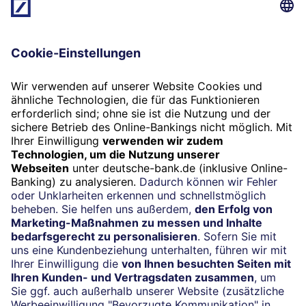
SumUp das polnische Start-up Shoplo übernommen.
Das Unternehmen mit Sitz in Warschau entwickelt
technische Lösungen für E-Commerce-Plattformen.
Dermaßen aufgestellt, will SumUp bis Ende 2020 die
Zahl seiner Kunden weltweit verdoppeln.
Bürokratiemonster bändigen
Auch AHK-Polen-Vorstand Gutheil sieht noch
erhebliches Potenzial für Unternehmen in Polen: „Die
Gesundheitsbranche wächst stabil, die
Lebensmittelbranche ebenfalls.“ Nachholbedarf hat er
bei der Automatisierung ausgemacht, im
Umkehrschluss Chancen für Start-ups rund um digitale
Industrieanwendungen.
So fällt die Bilanz rundum erfreulich aus: Nach einer
Umfrage der Auslandshandelskammer haben 95