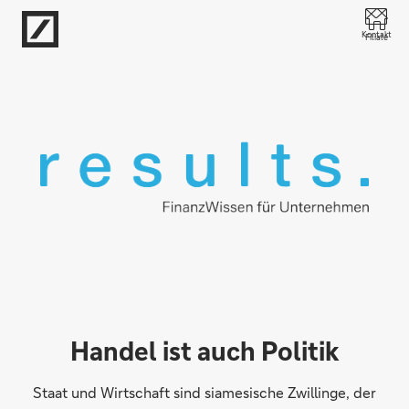
Direkt zur Hauptnavigation (Enter drücken)
Kontakt
Filiale
Direkt zur Suche (Enter drücken)
Direkt zum Hauptinhalt (Enter drücken)
Handel ist auch Politik
Staat und Wirtschaft sind siamesische Zwillinge, der