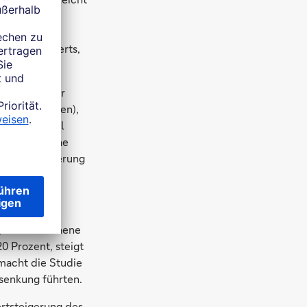
ffekte breit
iert die
stungsmehrwerts,
vention), der
rbare Energien),
 zum Beispiel
nen, etwa eine
-Bundesförderung
jahr erschienene
0 Prozent, steigt
macht die Studie
ssenkung führten.
ertsteigerung des