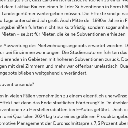
d damit aktive Bauern einen Teil der Subventionen in Form h
e Landeigentümer weitergeben müssen. Die Effekte sind je na
d Lage unterschiedlich groß. Auch Mitte der 1990er Jahre in F
ngsbeihilfen führten nicht nur kurzfristig, sondern sogar anh
Mieten – selbst für Mieter, die keine Subventionen erhielten.
ine Ausweitung des Mietwohnungsangebots erwartet worden. 
 nur bei Einzimmerwohnungen. Die Studienautoren führten das 
udierenden in Gebieten mit höheren Subventionen zurück. Do
n mit drei Zimmern und mehr war offenbar unelastisch, Qual
ngebote blieben weitgehend unverändert.
Subventionsende?
 in vielen Fällen vornehmlich zu einem eigentlich unerwünsc
Effekt hat dann das Ende staatlicher Förderung? In Deutschla
ventionen zu Herstellerrabatten bei E-Autos geführt. Doch da
ten drei Quartalen 2024 lag trotz eines größeren Produktange
omotive Management der Durchschnittspreis 7,5 Prozent über 