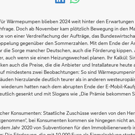
für Wärmepumpen blieben 2024 weit hinter den Erwartungen 
hfrage. Doch ab November kam plötzlich Bewegung in den Ma
te von einer Verdreifachung der Aufträge, das Bundeswirtscha
doppelung gegenüber den Sommerzahlen. Mit dem Ende der Am
ar die Sorge mancher Deutschen, auch die Förderung kippen.
r, auch wenn sie einen Heizungswechsel planen. Ihr Kalkül: Si
ken auch die Preise, die die Anbieter und Installateure heute 
uf mindestens zwei Beobachtungen: So sind Wärmepumpeninst
uden hierzulande deutlich teurer als in anderen westeuropäi
er wiederum hatten nach dem abrupten Ende der E-Mobil-Kau
deutlich gesenkt und mit Slogans wie „Die Prämie bekommen Si
cher Konsumenten: Staatliche Zuschüsse werden von den Hers
itgenommen“, bei Konsumenten kommen sie hingegen nicht an. 
dem Jahr 2020 von Subventionen für den Immobilienerwerb in
g: Die Förderung, die mit 10.000 Euro als Einmalzahlung starte