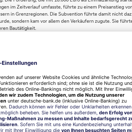
gen im Zeitverlauf umfasste, führte zu einem Preisanstieg vo
usern in Grenzregionen. Die Subvention führte damit nicht da
urde, sondern kam vor allem den Verkäufern zugute. Sie führt
ren Bautätigkeit.
ung könnte daher lauten: Sparen wir uns die teure Förderung.
o einfach ist es nicht.
ftliche Theorie kommt zu ganz anderen Folgerungen. Dank Sub
igt die Nachfrage. Wird mehr nachgefragt, steigt die Produktio
 Skaleneffekte, sodass die Stückkosten weiter sinken. Neue 
derung einfacher, höhervolumige Bestandstechnologien abzul
 immer nur um die Durchsetzung neuer Technologien. Die Polit
, bestimmte Personengruppen zu unterstützen (Verteilungspo
 gewünschte Richtung zu lenken. Da die Bandbreite der Förde
groß ist, soll es hier vor allem um Förderungen von Gütern mi
 gehen. Dazu gehören Technologien wie Elektromobile und Sol