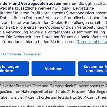
 alternativen, aber teureren Option nicht aus – weil externe E
o auch andere profitieren als diejenigen, die bezahlen) –, reduz
eisabstand. Dann lohnt es sich auch trotz des geringeren Lei
 wählen.
nsmodelle sind ein fester Betrag pro Einheit (spezifische Sub
eis ist (zum Beispiel bisherige Einspeisevergütung für erneue
ion proportional zum Produktpreis („Ad-valorem-Subvention“,
ertsteuersatz auf Lebensmittel). Üblich sind auch Kombinatio
d-valorem-Subvention wie bei der aktuellen Heizungstechnik
äude (BEG) mit maximal förderfähigen Investitionskosten.
en
hen funktionieren Subventionen gut. Eine im vergangenen Früh
 Sinkt der Preis von Obst und Gemüse dank Subventionen um 2
 gesünderen Nahrungsmittel um 12 bis 21 Prozent. Allerdings 
ber, wie viel Prozent Förderung letztlich zu 20 Prozent Prei
hen zeigte sich, dass Landwirtschaftssubventionen zu einer W