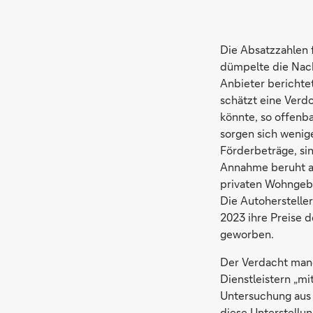
Die Absatzzahlen 
dümpelte die Nac
Anbieter berichte
schätzt eine Ver
könnte, so offenb
sorgen sich wenige
Förderbeträge, sin
Annahme beruht a
privaten Wohngebä
Die Autoherstell
2023 ihre Preise 
geworben.
Der Verdacht man
Dienstleistern „m
Untersuchung aus 
diese Unterstellun