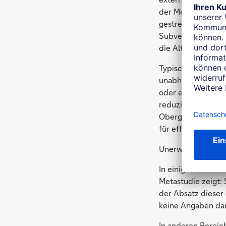
der Mehrwert einer
gestreut sind (als
Subvention den Pr
die Alternative zu
Typische Subventio
unabhängig vom Pr
oder eine Subvent
reduzierter Mehrw
Obergrenze der A
für effiziente Geb
Unerwartete Folg
In einigen Bereic
Metastudie zeigt:
der Absatz dieser
keine Angaben darü
In anderen Bereic