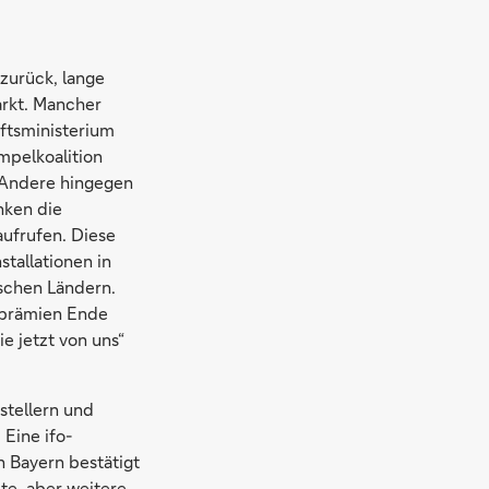
zurück, lange
rkt. Mancher
ftsministerium
pelkoalition
 Andere hingegen
nken die
aufrufen. Diese
allationen in
schen Ländern.
fprämien Ende
e jetzt von uns“
tellern und
Eine ifo-
 Bayern bestätigt
te, aber weitere