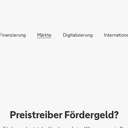
Direkt zur Hauptnavigation (Enter drücken)
Direkt zur Suche (Enter drücken)
Finanzierung
Direkt zum Hauptinhalt (Enter drücken)
Märkte
Digitalisierung
Internationa
Preistreiber Fördergeld?