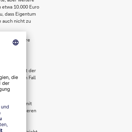
n etwa 10.000 Euro
zu, dass Eigentum
e auch nicht zu
 Doch das wäre
vention sinkt der
n. Im besten Fall
Technologien
ösen.
ik versucht mit
litik) oder deren
rungen und
t positiven
aranlagen. Reicht