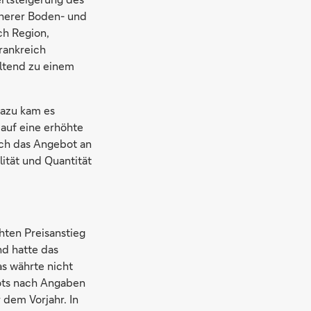
öherer Boden- und
ch Region,
rankreich
altend zu einem
Dazu kam es
auf eine erhöhte
ch das Angebot an
ität und Quantität
hten Preisanstieg
nd hatte das
s währte nicht
bots nach Angaben
dem Vorjahr. In