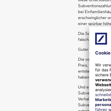
Subventionszahlun
bei Einfamilienhä
erschwinglicher w
einer spürbar höhe
Die Schlussfolger
falsch. Denn ganz s
Guter Gedanke
Die volkswirtscha
Preis, dadurch ste
entstehen dadurch
haben es dank För
Und es geht nicht
Subventionen auch
Verhalten in eine
Subventionen sehr 
externen Effekten