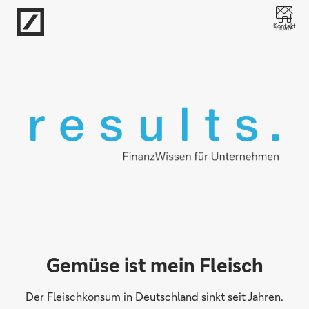
Direkt zur Hauptnavigation (Enter drücken)
Kontakt
Filiale
Direkt zur Suche (Enter drücken)
Direkt zum Hauptinhalt (Enter drücken)
Gemüse ist mein Fleisch
Der Fleischkonsum in Deutschland sinkt seit Jahren.