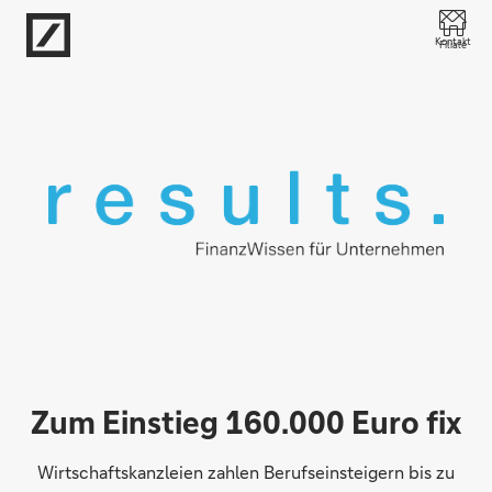
Direkt zur Hauptnavigation (Enter drücken)
Kontakt
Filiale
Direkt zur Suche (Enter drücken)
Direkt zum Hauptinhalt (Enter drücken)
Zum Einstieg 160.000 Euro fix
Wirtschaftskanzleien zahlen Berufseinsteigern bis zu