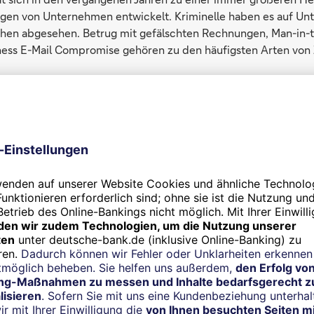
ngen von Unternehmen entwickelt. Kriminelle haben es auf Un
hen abgesehen. Betrug mit gefälschten Rechnungen, Man-in-
ness E-Mail Compromise gehören zu den häufigsten Arten von
Arten von Zahlungsbetrug
aud
bei dem die Täter Jahresabschlüsse manipulieren, um einen fa
lage eines Unternehmens zu erwecken.
il Compromise
en E-Mail-Adressen vertrauenswürdiger Absender, um eine G
gabe anderer sensibler Daten zu fordern. Beispiel: Ein Betrüge
Unternehmens aus und verschickt eine Rechnung mit veränder
 Der Adressat überweist den Betrag, da er glaubt, die Rech
nswürdigen Quelle.