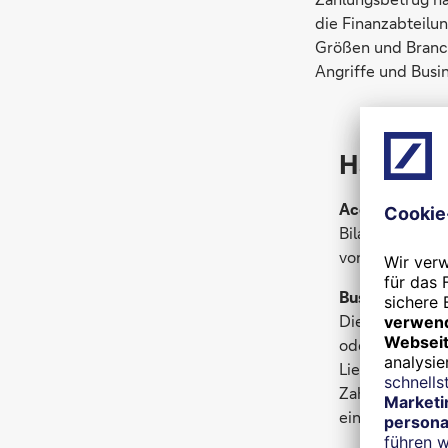
die Finanzabteilu
Größen und Branc
Angriffe und Busi
Häufige 
Accounting Fr
Bilanzbetrug, 
von der Finanz
Business E-ma
Die Täter nutz
oder die Heraus
Lieferant des 
Zahlungsdaten.
einer vertraue