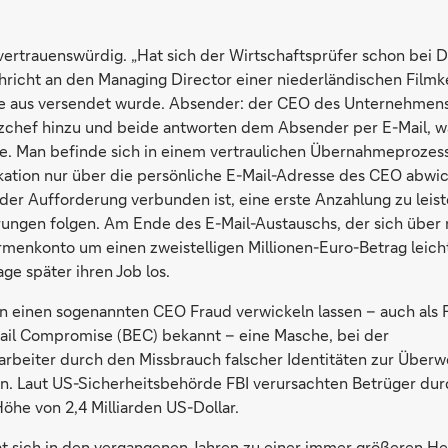
vertrauenswürdig. „Hat sich der Wirtschaftsprüfer schon bei D
hricht an den Managing Director einer niederländischen Filmke
 aus versendet wurde. Absender: der CEO des Unternehmens
nzchef hinzu und beide antworten dem Absender per E-Mail, w
be. Man befinde sich in einem vertraulichen Übernahmeprozes
ation nur über die persönliche E-Mail-Adresse des CEO abwick
 der Aufforderung verbunden ist, eine erste Anzahlung zu leis
ungen folgen. Am Ende des E-Mail-Austauschs, der sich über
Firmenkonto um einen zweistelligen Millionen-Euro-Betrag leich
ge später ihren Job los.
in einen sogenannten CEO Fraud verwickeln lassen – auch als 
ail Compromise (BEC) bekannt – eine Masche, bei der
beiter durch den Missbrauch falscher Identitäten zur Überw
n. Laut US-Sicherheitsbehörde FBI verursachten Betrüger du
öhe von 2,4 Milliarden US-Dollar.
t sich in den vergangenen Jahren zu einer immer größeren He