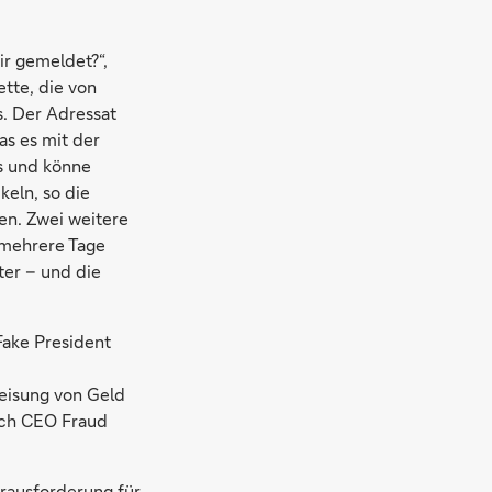
ir gemeldet?“,
tte, die von
. Der Adressat
as es mit der
s und könne
eln, so die
ten. Zwei weitere
 mehrere Tage
ter – und die
Fake President
eisung von Geld
rch CEO Fraud
rausforderung für