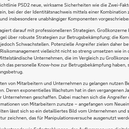
ichtlinie PSD2 neue, wirksame Sicherheiten wie die Zwei-Fakt
ein, bei der der Identitätsnachweis mittels einer Kombination 
 und insbesondere unabhängiger Komponenten vorgeschrieben
agiert darauf mit professionelleren Strategien. Großkonzerne 
egel über robuste Strategien zur Betrugsbekämpfung; die Komp
 jedoch Schwachstellen. Potenzielle Angreifer zielen daher be
 Risikomanagement vielleicht nicht so streng umsetzen wie in 
Mittelständische Unternehmen, die im Vergleich zu Großkonz
och das personelle Know-how zur Betrugsbekämpfung haben, 
lungsbetrug.
ten von Mitarbeitern und Unternehmen zu gelangen nutzen Be
en. Deren exponentielles Wachstum hat in den vergangenen J
r Unternehmen geschaffen. Dabei machen sich die Angreifer d
rmationen von Mitarbeitern zunutze – angefangen vom Neueins
ten lässt sich so ein detailliertes Bild vom Unternehmen und 
ktur zeichnen, das für Manipulationsversuche ausgenutzt werd