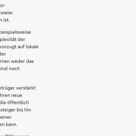
or-
zweier
 ist.
beispielsweise
lexität der
vorzugt auf lokale
der
ernen weder das
sind noch
trüger verstärkt
ahren neue
ie öffentlich
teiger bis hin
seiner
en kann.