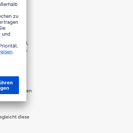
en von
e M&A-Deals,
tätsdiebstahl.
 Von hier aus
nd das Konto
 zwei oder
lieben einsehen
egleicht diese