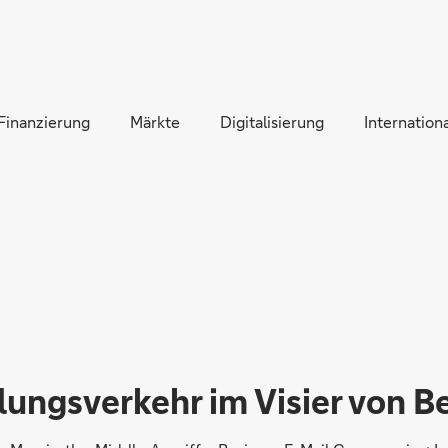
Direkt zur Hauptnavigation (Enter drücken)
Direkt zur Suche (Enter drücken)
Finanzierung
Direkt zum Hauptinhalt (Enter drücken)
Märkte
Digitalisierung
Internationa
lungsverkehr im Visier von B