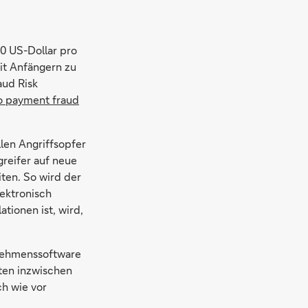
00 US-Dollar pro
mit Anfängern zu
aud Risk
to payment fraud
len Angriffsopfer
reifer auf neue
ten. So wird der
ektronisch
tionen ist, wird,
rnehmenssoftware
ten inzwischen
ch wie vor