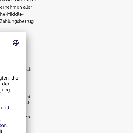
ternehmen aller
the-Middle-
 Zahlungsbetrug.
lschen Eindruck
eldüberweisung
r gibt sich als
ten
nung kommt von