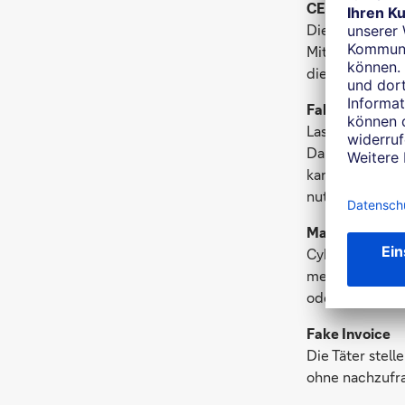
CEO Fraud
Die Täter gebe
Mitarbeitern d
die strikte Ge
Fake Direct De
Lastschriftbetr
Dabei gelingt 
kann der Betrü
nutzen, bis sei
Man-in-the-Mi
Cyberangriff, 
mehreren Parte
oder manipulie
Fake Invoice
Die Täter stel
ohne nachzufr