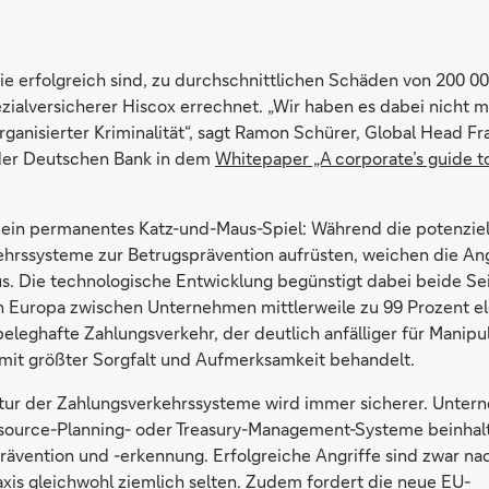
ie erfolgreich sind, zu durchschnittlichen Schäden von 200 0
ezialversicherer Hiscox errechnet. „Wir haben es dabei nicht 
rganisierter Kriminalität“, sagt Ramon Schürer, Global Head Fr
er Deutschen Bank in dem
Whitepaper „A corporate’s guide 
es ein permanentes Katz-und-Maus-Spiel: Während die potenziel
ehrssysteme zur Betrugsprävention aufrüsten, weichen die Ang
s. Die technologische Entwicklung begünstigt dabei beide Sei
n Europa zwischen Unternehmen mittlerweile zu 99 Prozent el
eleghafte Zahlungsverkehr, der deutlich anfälliger für Manipula
 mit größter Sorgfalt und Aufmerksamkeit behandelt.
tur der Zahlungsverkehrssysteme wird immer sicherer. Unte
source-Planning- oder Treasury-Management-Systeme beinhal
rävention und -erkennung. Erfolgreiche Angriffe sind zwar na
axis gleichwohl ziemlich selten. Zudem fordert die neue EU-