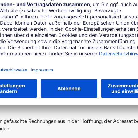
n sich als Führungskräfte des Unternehmens aus, und verlang
ie Autorisierung von Zahlungen. Häufig geht es um angeblich
heimhaltung verlangten.
bit
ug tritt in vielen Formen auf, oftmals in Kombination mit Identi
es den Tätern, sich Zugang zu einem Bankkonto zu verschaffen.
ger Dienstleistungen und Produkte per Lastschrift bezahlen u
n Besitzer gewarnt wird.
ddle
bei dem sich die Täter heimlich in die Kommunikation zwischen
ien schalten, und die ausgetauschten Informationen nach Be
ren können.
len gefälschte Rechnungen aus in der Hoffnung, der Adressat b
agen.