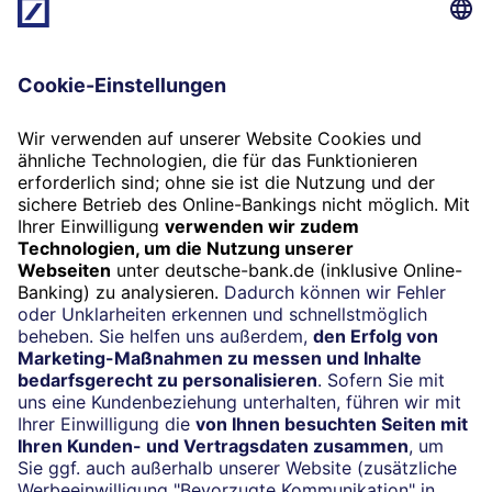
der Alteigentümer dem Käufer Teile des
Kaufpreises. Damit verwandt ist eine
sogenannte Earn-out-Klausel im Kaufvertrag:
Der Käufer bezahlt bei der Übernahme einen
Teil des Kaufpreises – und einen weiteren Teil
erfolgsabhängig zu einem späteren Zeitpunkt.
Welche Herausforderungen warten außerdem
auf den Übernahmewilligen?
Eine Schwierigkeit ist häufig, die wirtschaftliche
Lage des Unternehmens richtig einzuschätzen.
Bei einem Share Deal zum Beispiel übernimmt
der Käufer auch alle Verbindlichkeiten des
Unternehmens. Wir raten deshalb immer zu
einer gründlichen und unvoreingenommenen
Due Diligence, also der genauen Prüfung der
Unternehmenszahlen, des Geschäftsmodells
sowie der rechtlichen und vertraglichen
Konstellationen. Und wir raten zu einem sehr