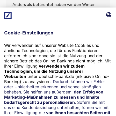
Anders als befürchtet haben wir den Winter
2022/23 ohne Energieversorgungskrise oder
Blackout überstanden. Doch was wird im
nächsten Winter, da weiterhin kein Gas aus
Russland fließt? Eine nüchterne
Bestandsaufnahme.
Termin
Beratung vereinbaren
24/7-Kundenservice