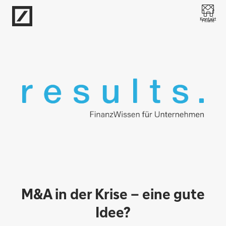
Direkt zur Hauptnavigation (Enter drücken)
Kontakt
Filiale
Direkt zur Suche (Enter drücken)
Direkt zum Hauptinhalt (Enter drücken)
M&A in der Krise – eine gute
Idee?