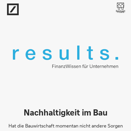
Direkt zur Hauptnavigation (Enter drücken)
Kontakt
Filiale
Direkt zur Suche (Enter drücken)
Direkt zum Hauptinhalt (Enter drücken)
Nachhaltigkeit im Bau
Hat die Bauwirtschaft momentan nicht andere Sorgen