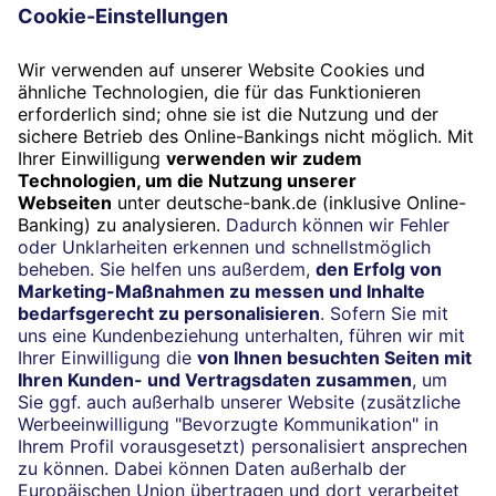
Unternehmen nachhaltige Geschäftsmodelle?
Termin
Beratung vereinbaren
24/7-Kundenservice
(069) 910-100 61