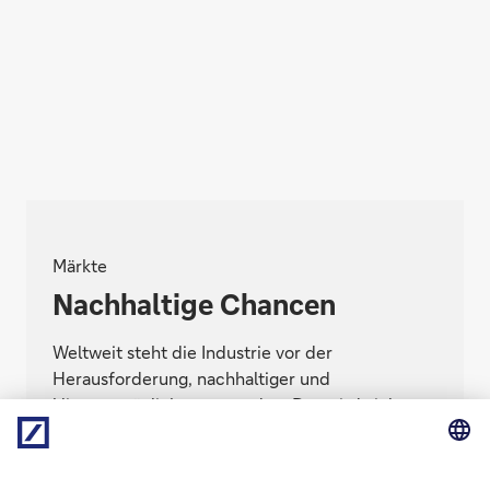
Märkte
Nachhaltige Chancen
Weltweit steht die Industrie vor der
Herausforderung, nachhaltiger und
klimaverträglicher zu werden. Das wird viele
Unternehmen in eine Krise stürzen – andere
hingegen beginnen schon heute, die Chancen
für sich zu entdecken. Doch wie entwickeln