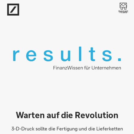
Direkt zur Hauptnavigation (Enter drücken)
Kontakt
Filiale
Direkt zur Suche (Enter drücken)
Direkt zum Hauptinhalt (Enter drücken)
Warten auf die Revolution
3-D-Druck sollte die Fertigung und die Lieferketten