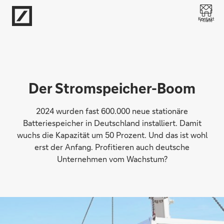
Direkt zur Hauptnavigation (Enter drücken)
Kontakt
Filiale
Direkt zur Suche (Enter drücken)
Direkt zum Hauptinhalt (Enter drücken)
Der Stromspeicher-Boom
2024 wurden fast 600.000 neue stationäre
Batteriespeicher in Deutschland installiert. Damit
wuchs die Kapazität um 50 Prozent. Und das ist wohl
erst der Anfang. Profitieren auch deutsche
Unternehmen vom Wachstum?