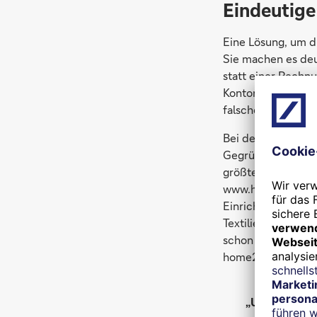
Eindeutig
Eine Lösung, um d
Sie machen es deu
statt einer Rech
Kontonummer, mit 
falsche Eingaben 
Bei der Berliner h
Gegründet im Jahr
größten Online-M
www.home24.de bie
Einrichtungsgege
Textilien bis hin 
schon früh in Proz
home24.
„Um das Gesch