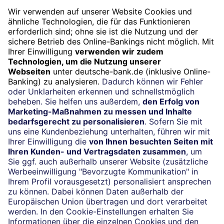
2
Mindesteinlage / -eingang 500 Euro.
JBL Kopfhörer In-Ear Bluetooth Tune Flex 2
Geschäftskunden­beratung
Mo. bis Fr. 8.00 – 17.00