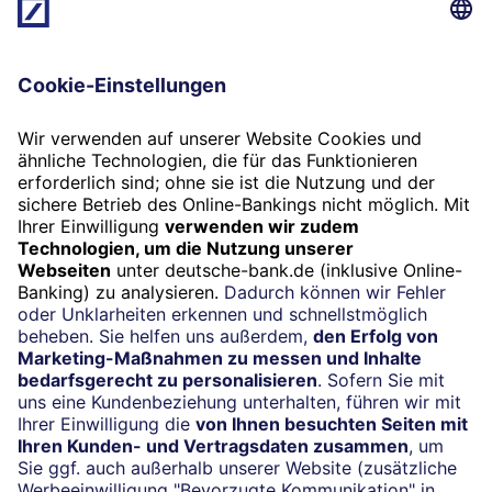
erforderlich und was ist beim Ausfüllen
des Formulars zu beachten?
Das Geldwäschegesetz schreibt allen Banken vor,
die Daten Ihrer Kundinnen und Kunden
vollständig zu erheben, aufzubewahren und
aktuell zu halten. Dazu zählen unter anderem
auch alle Daten zu Ihren Treugebern.
Handelt es sich bei dem Treugeber um eine
Gesellschaft/Organisation, ist somit auch die
Ermittlung und Dokumentation der wirtschaftlich
Berechtigten des Treugebers erforderlich. Dies
erfolgt anhand des Erfassungsbogen B.
Als Hilfestellung für die korrekte Befüllung des
Erfassungsbogen B haben wir Ihnen
weiterführende Hinweise sowie eine Ausfüllhilfe
auf dieser Seite zur Verfügung gestellt.