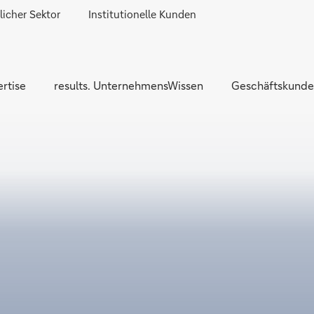
licher Sektor
Institutionelle Kunden
Direkt zur Hauptnavigation (Enter drücken)
Direkt zur Suche (Enter drücken)
rtise
results. UnternehmensWissen
Direkt zum Hauptinhalt (Enter drücken)
Geschäftskunde