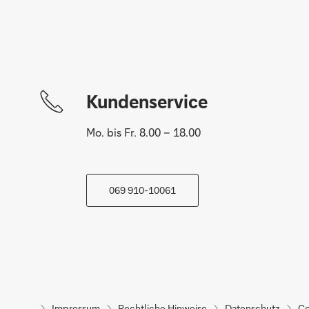
EBICS
Kundenservice
StarMoney Business
Mo. bis Fr. 8.00 – 18.00
069 910-10061
Impressum
Rechtliche Hinweise
Datenschutz
Co