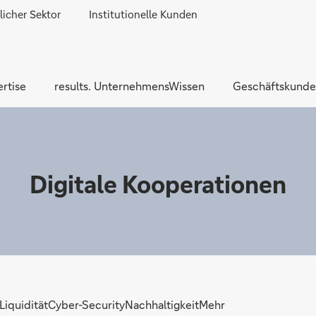
licher Sektor
Institutionelle Kunden
Direkt zur Hauptnavigation (Enter drücken)
Direkt zur Suche (Enter drücken)
rtise
results. UnternehmensWissen
Direkt zum Hauptinhalt (Enter drücken)
Geschäftskunde
Digitale Kooperationen
Liquidität
Cyber-Security
Nachhaltigkeit
Mehr