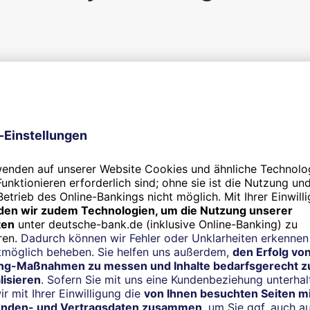
Liquidität gezielt optimieren
ernehmen cyber-sicher mac
Nachhaltig sein.