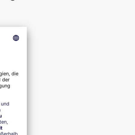
.
hen.