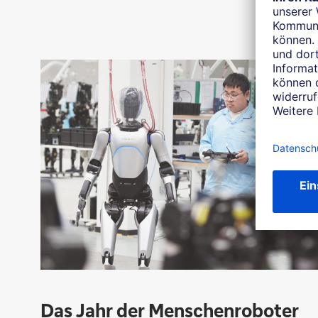
sevdesk
Edenred
Bibby Financial Services
Das Jahr der Menschenroboter