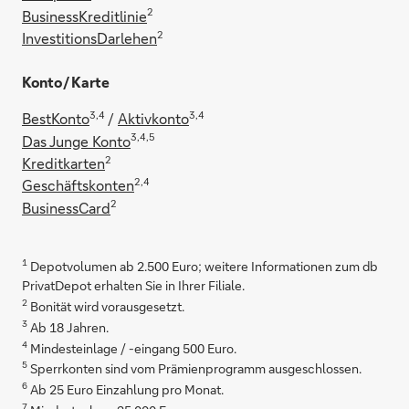
2
BusinessKreditlinie
2
InvestitionsDarlehen
Spaß für die ganze Familie.
Konto / Karte
3,4
3,4
BestKonto
/
Aktivkonto
3,4,5
Das Junge Konto
2
Kreditkarten
2,4
Geschäftskonten
2
BusinessCard
1
Depotvolumen ab 2.500 Euro; weitere Informationen zum db
PrivatDepot erhalten Sie in Ihrer Filiale.
2
Bonität wird vorausgesetzt.
3
Ab 18 Jahren.
4
Mindesteinlage / -eingang 500 Euro.
5
Sperrkonten sind vom Prämienprogramm ausgeschlossen.
6
Ab 25 Euro Einzahlung pro Monat.
7