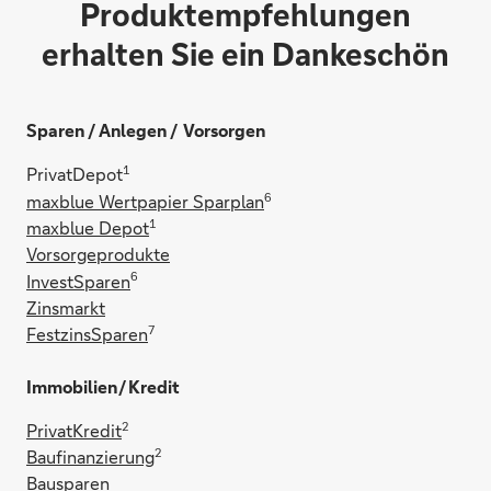
Produktempfehlungen
Von ionisch zu ikonisch.
erhalten Sie ein Dankeschön
Sparen / Anlegen / Vorsorgen
Alles drin.
1
PrivatDepot
6
maxblue Wertpapier Sparplan
1
maxblue Depot
Vorsorgeprodukte
6
InvestSparen
Edle Zubereitung.
Zinsmarkt
7
FestzinsSparen
Immobilien / Kredit
Platzsparend und übersichtlich.
2
PrivatKredit
2
Baufinanzierung
Bausparen