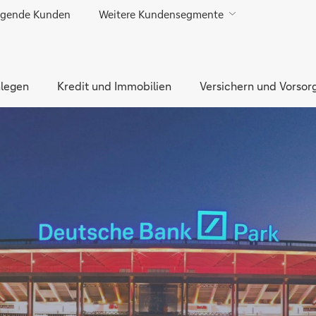
gende Kunden
Weitere Kundensegmente
Direkt zur Hauptnavigation (Enter drücken)
Direkt zur Suche (Enter drücken)
legen
Direkt zum Hauptinhalt (Enter drücken)
Kredit und Immobilien
Versichern und Vorsor