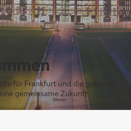
usammen
tte für Frankfurt und die gesamte
 eine gemeinsame Zukunft.
Weiter