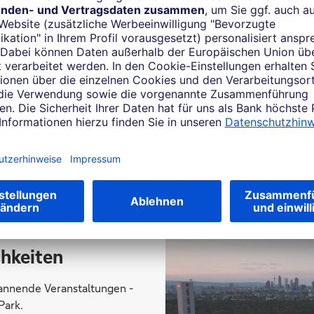
Ein starkes Signal für Kontinuität, gemeinsame
Werte und die Zukunft des Deutsche Bank
Parks: Bundesligist Eintracht Frankfurt und
Deutsche Bank setzen ein Zeichen in der
Region.
chkeiten
annende Veranstaltungen -
Park.