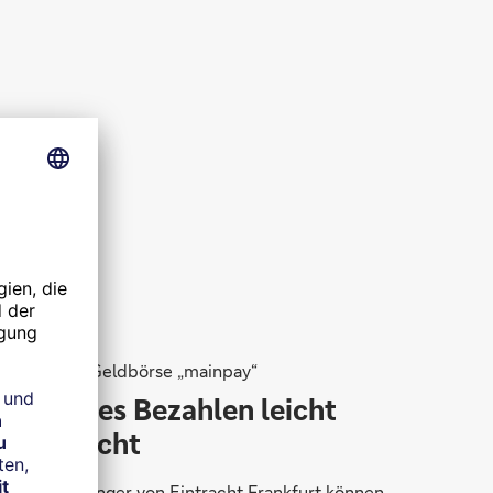
Digitale Geldbörse „mainpay“
Mobiles Bezahlen leicht
gemacht
Die Anhänger von Eintracht Frankfurt können